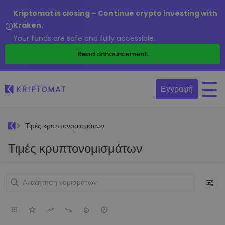
Kriptomat is closing – Continue crypto investing with
Kraken.
Your funds are safe and fully accessible.
Read announcement
Εγγραφή
Τιμές κρυπτονομισμάτων
Τιμές κρυπτονομισμάτων