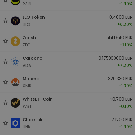
RAIN
+1.30%
LEO Token
8.4800 EUR
LEO
+0.20%
Zcash
441.940 EUR
ZEC
+1.10%
Cardano
0.175363000 EUR
ADA
+7.20%
Monero
320.330 EUR
XMR
+1.00%
WhiteBIT Coin
48.700 EUR
WBT
+0.10%
Chainlink
7.1200 EUR
LINK
+1.30%