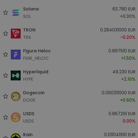
Solana
63.780 EUR
SOL
+0.30%
TRON
0.284031000 EUR
TRX
-0.20%
Figure Heloc
0.897510 EUR
FIGR_HELOC
+1.50%
Hyperliquid
49.230 EUR
HYPE
+2.10%
Dogecoin
0.060311000 EUR
DOGE
+0.60%
USDS
0.867291 EUR
USDS
0.00%
Rain
0.011041910 EUR