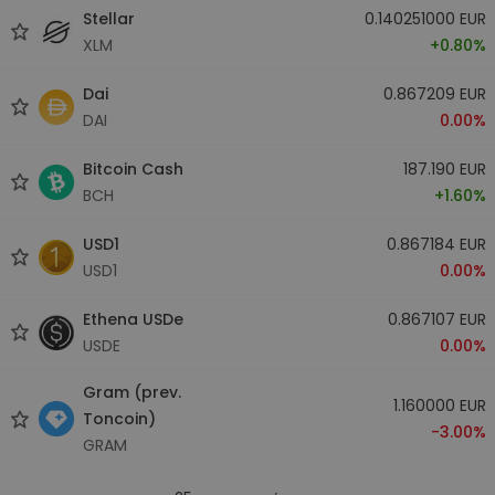
Stellar
0.140251000 EUR
XLM
+0.80%
Dai
0.867209 EUR
DAI
0.00%
Bitcoin Cash
187.190 EUR
BCH
+1.60%
USD1
0.867184 EUR
USD1
0.00%
Ethena USDe
0.867107 EUR
USDE
0.00%
Gram (prev.
1.160000 EUR
Toncoin)
-3.00%
GRAM