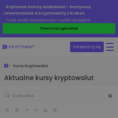
Kriptomat kończy działalność – kontynuuj
inwestowanie w kryptowaluty z Kraken.
Twoje środki są bezpieczne i w pełni dostępne.
Przeczytaj ogłoszenie
Zarejestruj się
Kursy kryptowalut
Aktualne kursy kryptowalut