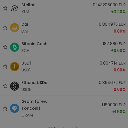
Stellar
0.143206000 EUR
XLM
+3.20%
Dai
0.864975 EUR
DAI
0.00%
Bitcoin Cash
187.880 EUR
BCH
+0.60%
USD1
0.864714 EUR
USD1
0.00%
Ethena USDe
0.864672 EUR
USDE
0.00%
Gram (prev.
1.180000 EUR
Toncoin)
+1.50%
GRAM