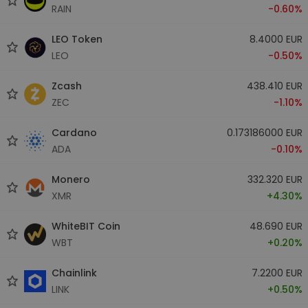
RAIN
-0.60%
LEO Token
8.4000 EUR
LEO
-0.50%
Zcash
438.410 EUR
ZEC
-1.10%
Cardano
0.173186000 EUR
ADA
-0.10%
Monero
332.320 EUR
XMR
+4.30%
WhiteBIT Coin
48.690 EUR
WBT
+0.20%
Chainlink
7.2200 EUR
LINK
+0.50%