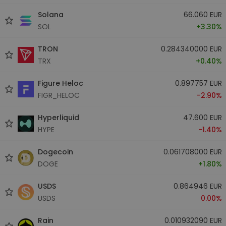
Solana
66.060 EUR
SOL
+3.30%
TRON
0.284340000 EUR
TRX
+0.40%
Figure Heloc
0.897757 EUR
FIGR_HELOC
-2.90%
Hyperliquid
47.600 EUR
HYPE
-1.40%
Dogecoin
0.061708000 EUR
DOGE
+1.80%
USDS
0.864946 EUR
USDS
0.00%
Rain
0.010932090 EUR