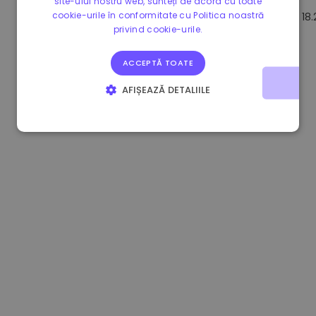
site-ului nostru web, sunteți de acord cu toate
cookie-urile în conformitate cu Politica noastră
1.170000 €
+2.60%
3.2B €
18
privind cookie-urile.
ACCEPTĂ TOATE
AFIȘEAZĂ DETALIILE
STRICT NECESARE
DE PERFORMANȚĂ
DE TARGETARE
DE FUNCŢIONALITATE