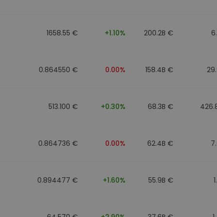
1658.55 €
+1.10%
200.2B €
6
0.864550 €
0.00%
158.4B €
29
513.100 €
+0.30%
68.3B €
426.
0.864736 €
0.00%
62.4B €
7
0.894477 €
+1.60%
55.9B €
1
64.570 €
+2.90%
37.6B €
1