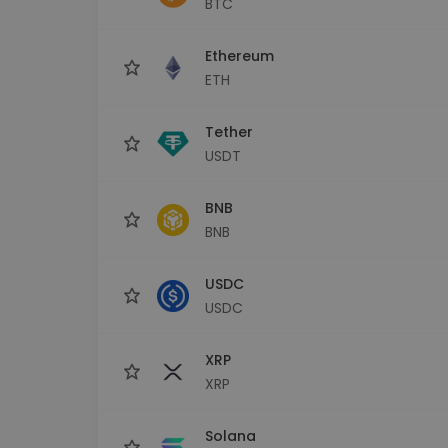
BTC
Explorator de investiții
Găsește-ți strategia cripto
Ethereum
ETH
Tether
USDT
BNB
BNB
USDC
USDC
XRP
XRP
Solana