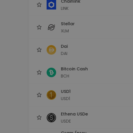
Chainlink
LINK
Stellar
XLM
Dai
DAI
Bitcoin Cash
BCH
USD1
USD1
Ethena USDe
USDE
Gram (prev.