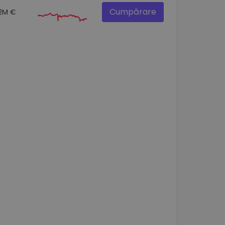
Cumpărare
.2M €