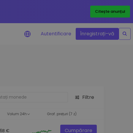
Citește anunțul
Autentificare
Înregistrați–vă
etoanele
Filtre
ță
Volum 24h
Graf. prețuri (7 z)
Cumpărare
.6B €