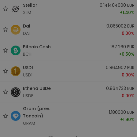
Stellar
0.141404000 EUR
XLM
+1.40%
Dai
0.865002 EUR
DAI
0.00%
Bitcoin Cash
187.260 EUR
BCH
+0.50%
USD1
0.864902 EUR
USD1
0.00%
Ethena USDe
0.864733 EUR
USDE
0.00%
Gram (prev.
1.180000 EUR
Toncoin)
+1.90%
GRAM