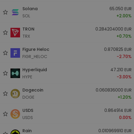
Solana
65.050 EUR
SOL
+2.00%
TRON
0.284204000 EUR
TRX
+0.70%
Figure Heloc
0.870825 EUR
FIGR_HELOC
-2.70%
Hyperliquid
47.210 EUR
HYPE
-3.00%
Dogecoin
0.060836000 EUR
DOGE
+1.20%
USDS
0.864914 EUR
USDS
0.00%
Rain
0.010969910 EUR