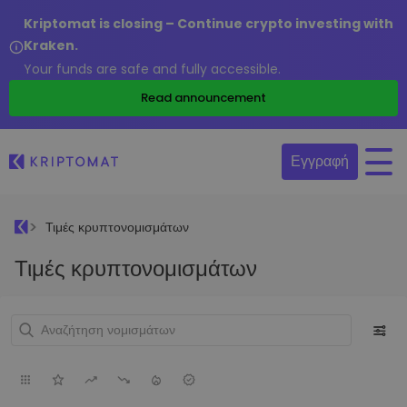
Kriptomat is closing – Continue crypto investing with
Kraken.
Your funds are safe and fully accessible.
Read announcement
Εγγραφή
Τιμές κρυπτονομισμάτων
Τιμές κρυπτονομισμάτων