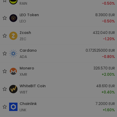
RAIN
-0.50%
LEO Token
8.3900 EUR
LEO
-0.50%
Zcash
432.040 EUR
ZEC
-1.20%
Cardano
0.172525000 EUR
ADA
-0.80%
Monero
326.570 EUR
XMR
+2.00%
WhiteBIT Coin
48.610 EUR
WBT
+0.40%
Chainlink
7.2000 EUR
LINK
+1.60%