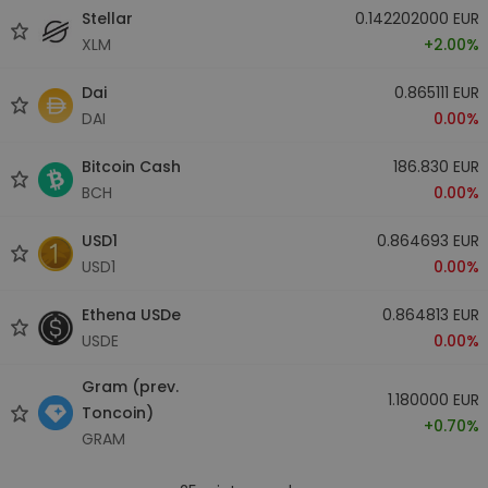
Stellar
0.142202000 EUR
XLM
+2.00%
Dai
0.865111 EUR
DAI
0.00%
Bitcoin Cash
186.830 EUR
BCH
0.00%
USD1
0.864693 EUR
USD1
0.00%
Ethena USDe
0.864813 EUR
USDE
0.00%
Gram (prev.
1.180000 EUR
Toncoin)
+0.70%
GRAM