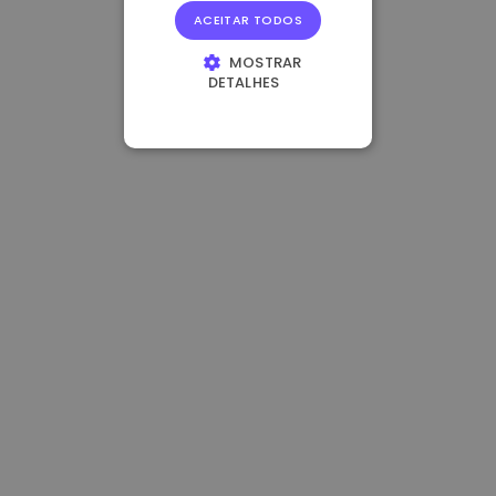
ACEITAR TODOS
MOSTRAR
DETALHES
ESTRITAMENTE
NECESSÁRIOS
DESEMPENHO
DIRECIONAMENTO
FUNCIONALIDADE