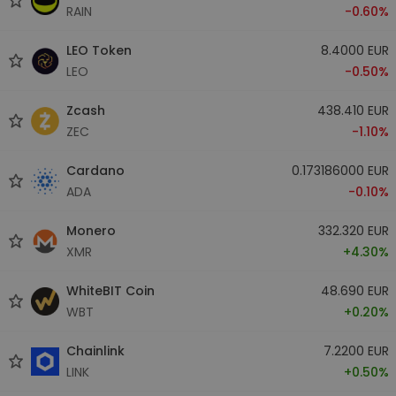
RAIN
-0.60%
LEO Token
8.4000 EUR
LEO
-0.50%
Zcash
438.410 EUR
ZEC
-1.10%
Cardano
0.173186000 EUR
ADA
-0.10%
Monero
332.320 EUR
XMR
+4.30%
WhiteBIT Coin
48.690 EUR
WBT
+0.20%
Chainlink
7.2200 EUR
LINK
+0.50%