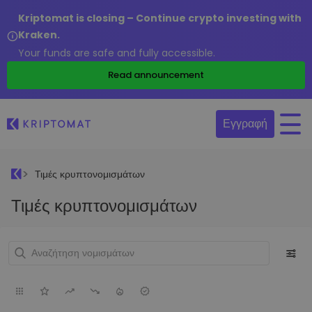
Kriptomat is closing – Continue crypto investing with
Kraken.
Your funds are safe and fully accessible.
Read announcement
Εγγραφή
Τιμές κρυπτονομισμάτων
Τιμές κρυπτονομισμάτων