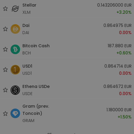
Stellar
0.143206000 EUR
XLM
+3.20%
Dai
0.864975 EUR
DAI
0.00%
Bitcoin Cash
187.880 EUR
BCH
+0.60%
USD1
0.864714 EUR
USD1
0.00%
Ethena USDe
0.864672 EUR
USDE
0.00%
Gram (prev.
1.180000 EUR
Toncoin)
+1.50%
GRAM