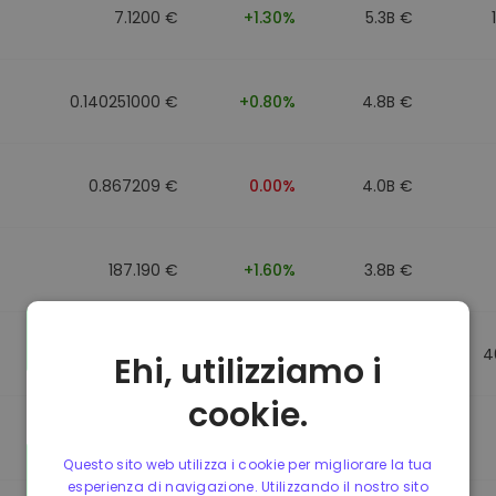
7.1200 €
+1.30%
5.3B €
0.140251000 €
+0.80%
4.8B €
0.867209 €
0.00%
4.0B €
187.190 €
+1.60%
3.8B €
0.867184 €
0.00%
3.5B €
4
Ehi, utilizziamo i
cookie.
0.867107 €
0.00%
3.4B €
Questo sito web utilizza i cookie per migliorare la tua
esperienza di navigazione. Utilizzando il nostro sito