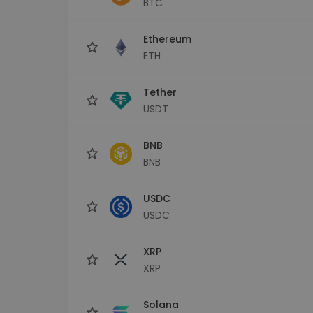
BTC
Scoperta investimenti
Trova la tua strategia cryp
Ethereum
ETH
Tether
USDT
BNB
BNB
USDC
USDC
XRP
XRP
Solana