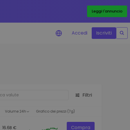
Leggi l'annuncio
Accedi
Iscriviti
di prezzo
menti dei prezzi in tempo
 tuoi token preferiti
 asset
pportunità di investimento
Filtri
 dei dati del
oglio
ioni utili per performance
Volume 24h
Grafico dei prezzi (7g)
Compra
16.6B €