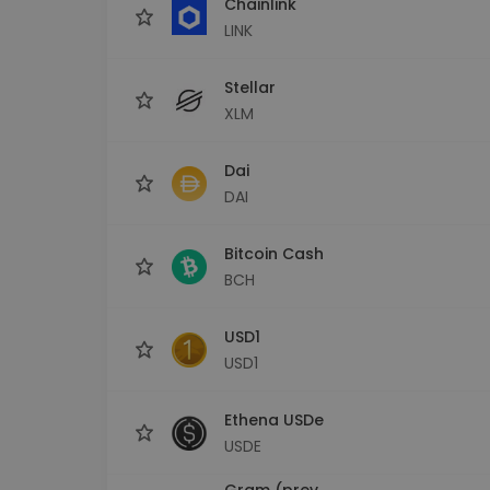
Chainlink
LINK
Stellar
XLM
Dai
DAI
Bitcoin Cash
BCH
USD1
USD1
Ethena USDe
USDE
Gram (prev.