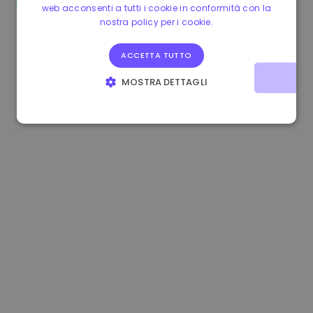
web acconsenti a tutti i cookie in conformità con la
1.160000 €
-3.00%
3.2B €
nostra policy per i cookie.
ACCETTA TUTTO
MOSTRA DETTAGLI
STRETTAMENTE NECESSARI
PERFORMANCE
TARGETING
FUNZIONALITÀ