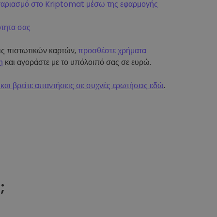
γαριασμό στο Kriptomat μέσω της εφαρμογής
ότητα σας
εις πιστωτικών καρτών,
προσθέστε χρήματα
η
και αγοράστε με το υπόλοιπό σας σε ευρώ.
και βρείτε απαντήσεις σε συχνές ερωτήσεις εδώ
.
t
;