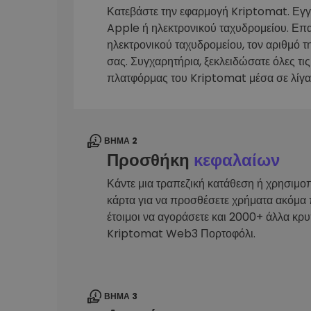
Κατεβάστε την εφαρμογή Kriptomat. Εγ
Εξερεύνηση επενδύσεω
Apple ή ηλεκτρονικού ταχυδρομείου. Επ
Βρες τη δική σου crypto στ
ηλεκτρονικού ταχυδρομείου, τον αριθμό τ
σας. Συγχαρητήρια, ξεκλειδώσατε όλες τις
πλατφόρμας του Kriptomat μέσα σε λίγα
ΒΉΜΑ 2
Προσθήκη
κεφαλαίων
Κάντε μια τραπεζική κατάθεση ή χρησιμο
κάρτα για να προσθέσετε χρήματα ακόμα 
έτοιμοι να αγοράσετε και 2000+ άλλα κρ
Kriptomat Web3 Πορτοφόλι.
ΒΉΜΑ 3