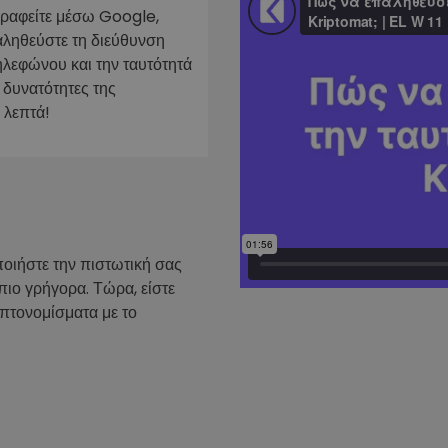
γραφείτε μέσω Google,
ν
αληθεύστε τη διεύθυνση
ρατηγική
ηλεφώνου και την ταυτότητά
 δυνατότητες της
 λεπτά!
ποιήστε την πιστωτική σας
πιο γρήγορα. Τώρα, είστε
υπτονομίσματα με το