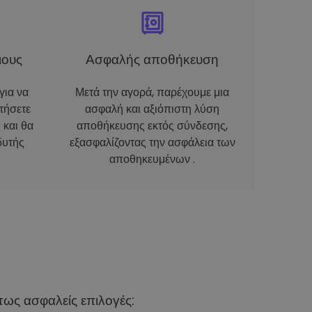
ιους
Ασφαλής αποθήκευση
για να
Μετά την αγορά, παρέχουμε μια
τήσετε
ασφαλή και αξιόπιστη λύση
 και θα
αποθήκευσης εκτός σύνδεσης,
δυτής
εξασφαλίζοντας την ασφάλεια των
αποθηκευμένων .
ως ασφαλείς επιλογές: