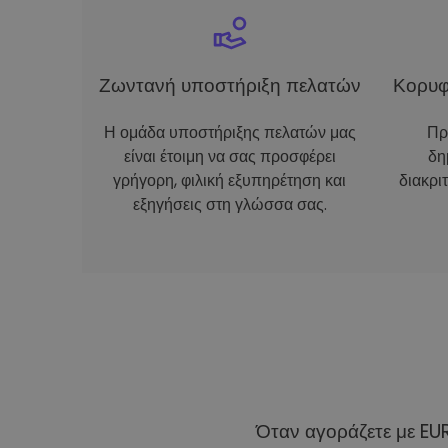
Ζωντανή υποστήριξη πελατών
Κορυφ
Η ομάδα υποστήριξης πελατών μας
Πρ
είναι έτοιμη να σας προσφέρει
δη
γρήγορη, φιλική εξυπηρέτηση και
διακρι
εξηγήσεις στη γλώσσα σας.
Όταν αγοράζετε με EU