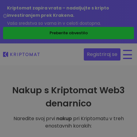
Kriptomat zapira vrata – nadaljujte s kripto
investiranjem prek Krakena.
Vaša sredstva so varna in v celoti dostopna.
Preberite obvestilo
Registriraj se
Nakup s Kriptomat Web3
denarnico
Naredite svoj prvi
nakup
pri Kriptomatu v treh
enostavnih korakih: