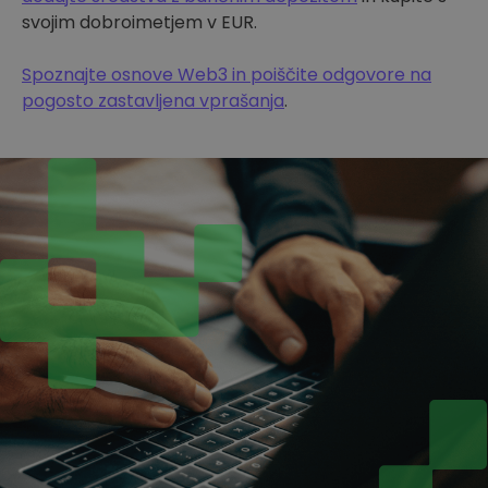
svojim dobroimetjem v EUR.
Spoznajte osnove Web3 in poiščite odgovore na
pogosto zastavljena vprašanja
.