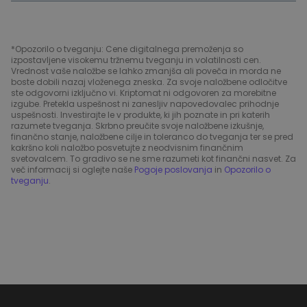
*Opozorilo o tveganju: Cene digitalnega premoženja so
izpostavljene visokemu tržnemu tveganju in volatilnosti cen.
Vrednost vaše naložbe se lahko zmanjša ali poveča in morda ne
boste dobili nazaj vloženega zneska. Za svoje naložbene odločitve
ste odgovorni izključno vi. Kriptomat ni odgovoren za morebitne
izgube. Pretekla uspešnost ni zanesljiv napovedovalec prihodnje
uspešnosti. Investirajte le v produkte, ki jih poznate in pri katerih
razumete tveganja. Skrbno preučite svoje naložbene izkušnje,
finančno stanje, naložbene cilje in toleranco do tveganja ter se pred
kakršno koli naložbo posvetujte z neodvisnim finančnim
svetovalcem. To gradivo se ne sme razumeti kot finančni nasvet. Za
več informacij si oglejte naše
Pogoje poslovanja
in
Opozorilo o
tveganju
.