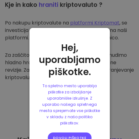
Kje in kako
hraniti
kriptovaluto ?
Po nakupu kriptovalute na
platformi Kriptomat
, se
investicija prenese v vašo varno denarnico na naši
platformi. Vsak uporabnik ima svojo denarnico.
Hej,
Za zaščito naših strank in njihovih sredstev nudimo
uporabljamo
hladno hrambo ter redno izvajamo varnostne
piškotke.
revizije. Zato je naša platforma varna za shranjevanje
kriptovalute in ostalih kripto naložb.
To spletno mesto uporablja
piškotke za izboljšanje
uporabniške izkušnje. Z
uporabo našega spletnega
mesta sprejemate vse piškotke
v skladu z našo politiko
piškotkov.
DOVOLI PIŠKOTKE