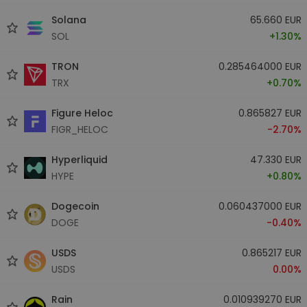
Solana
65.660 EUR
SOL
+1.30%
TRON
0.285464000 EUR
TRX
+0.70%
Figure Heloc
0.865827 EUR
FIGR_HELOC
-2.70%
Hyperliquid
47.330 EUR
HYPE
+0.80%
Dogecoin
0.060437000 EUR
DOGE
-0.40%
USDS
0.865217 EUR
USDS
0.00%
Rain
0.010939270 EUR