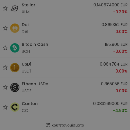
Stellar
0.140674000 EUR
XLM
-0.30%
Dai
0.865352 EUR
DAI
0.00%
Bitcoin Cash
185.900 EUR
BCH
-0.60%
USD1
0.864784 EUR
USD1
0.00%
Ethena USDe
0.865056 EUR
USDE
0.00%
Canton
0.083269000 EUR
CC
+4.90%
25
κρυπτονομίσματα