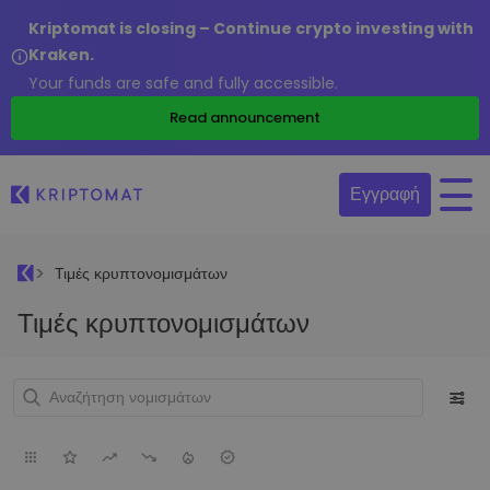
Kriptomat is closing – Continue crypto investing with
Kraken.
Your funds are safe and fully accessible.
Read announcement
Εγγραφή
Τιμές κρυπτονομισμάτων
Τιμές κρυπτονομισμάτων