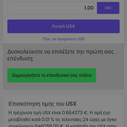
USX
Αγορά USX
Πώς να αγοράσετε USX
Δυσκολεύεστε να επιλέξετε την πρώτη σας
επένδυση;
Δημιουργήστε το επενδυτικό σας πλάνο
Επισκόπηση τιμής του USX
Η τρέχουσα τιμή USX είναι 0.864373 €. Η τιμή έχει
μεταβληθεί κατά 0.01 % τις τελευταίες 24 ώρες με όγκο
συναλλαγών 646256.00 €. Η κατάταξη του USX στην