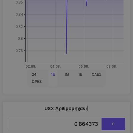
24
1Ε
1Μ
1Έ
ΌΛΕΣ
ΏΡΕΣ
USX Αριθμομηχανή
€