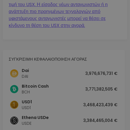
τιμή του USX. Η είσοδος νέων ανταγωνιστών ή η
ανάπτυξη πιο προηγμένων τεχνολογιών από
υφιστάμενους ανταγωνιστές μπορεί να θέσει σε
κίνδυνο τη θέση του USX στην αγορά.
ΣΥΓΚΡΙΣΙΜΗ ΚΕΦΑΛΑΙΟΠΟΙΗΣΗ ΑΓΟΡΑΣ
Dai
3,976,676,731 €
DAI
Bitcoin Cash
3,771,382,505 €
BCH
USD1
3,468,423,439 €
USD1
Ethena USDe
3,384,465,004 €
USDE