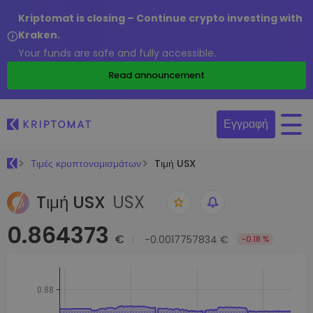
Kriptomat is closing – Continue crypto investing with
Kraken.
Your funds are safe and fully accessible.
Read announcement
Εγγραφή
Τιμές κρυπτονομισμάτων
Tιμή USX
Tιμή USX
USX
0.864373
€
-0.0017757834 €
-0.18 %