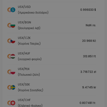
USX/USD
0.999333 $
(Αμερικάνικο δολλάριο)
USX/BGN
NaN лв.
(βουλγαρικό λεβ)
USX/CZK
20.968 Kč
(Κορόνα Τσεχίας)
USX/HUF
313.851 ft
(ουγγρικό φιορίνι)
USX/PLN
3.716722 zł
(Πολωνικό ζλότι)
USX/SEK
9.4745 kr
(Κορόνα Σουηδίας)
USX/CHF
0.807481 fr.
(Ελβετικό Φράγκο)