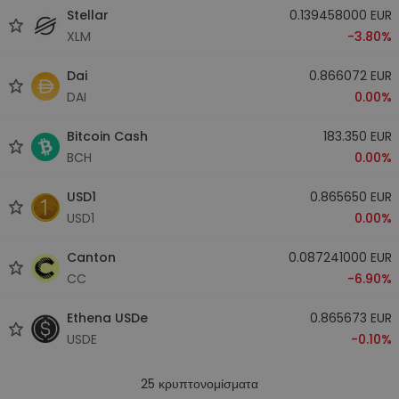
Stellar
0.139458000 EUR
XLM
-3.80%
Dai
0.866072 EUR
DAI
0.00%
Bitcoin Cash
183.350 EUR
BCH
0.00%
USD1
0.865650 EUR
USD1
0.00%
Canton
0.087241000 EUR
CC
-6.90%
Ethena USDe
0.865673 EUR
USDE
-0.10%
25
κρυπτονομίσματα