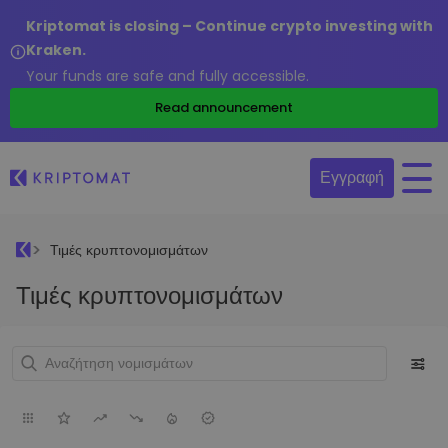
Kriptomat is closing – Continue crypto investing with
Kraken.
Your funds are safe and fully accessible.
Read announcement
Εγγραφή
Τιμές κρυπτονομισμάτων
Τιμές κρυπτονομισμάτων