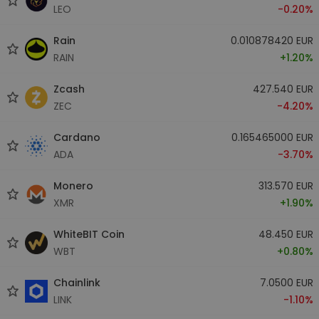
LEO
-0.20%
Rain
0.010878420 EUR
RAIN
+1.20%
Zcash
427.540 EUR
ZEC
-4.20%
Cardano
0.165465000 EUR
ADA
-3.70%
Monero
313.570 EUR
XMR
+1.90%
WhiteBIT Coin
48.450 EUR
WBT
+0.80%
Chainlink
7.0500 EUR
LINK
-1.10%