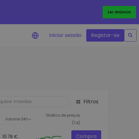
Ler anúncio
Iniciar sessão
Registar-se
Alerta de preços
Atualizações de preços em tempo
real para os seus tokens favoritos
Explorar Ativos
Descubra oportunidades de
investimento
Filtros
Análise do Portefólio
Ideias inteligentes para um
Gráfico de preços
Volume 24h
desempenho ótimo
(7d)
Compra
10.7B €