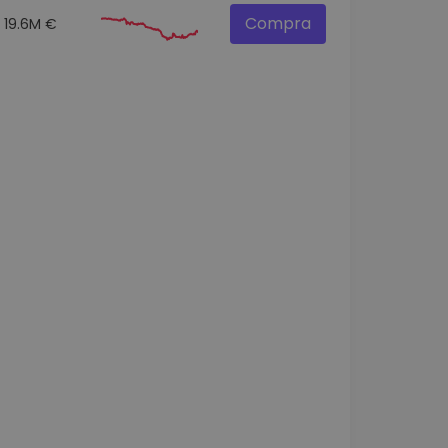
Compra
19.6M €