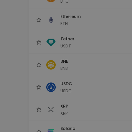
BTC
Explorador de 
Encontra a tua est
Ethereum
ETH
Tether
USDT
BNB
BNB
USDC
USDC
XRP
XRP
Solana