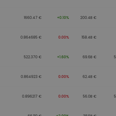
Investimentos
ratégia cripto
1660.47 €
+0.10%
200.4B €
0.864685 €
0.00%
158.4B €
522.370 €
+1.60%
69.6B €
0.864923 €
0.00%
62.4B €
0.896217 €
0.00%
56.0B €
66.110 €
+2.00%
38.5B €