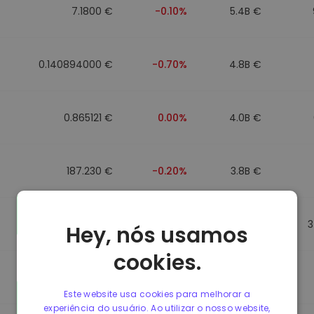
7.1800 €
-0.10%
5.4B €
0.140894000 €
-0.70%
4.8B €
0.865121 €
0.00%
4.0B €
187.230 €
-0.20%
3.8B €
0.864947 €
0.00%
3.5B €
3
Hey, nós usamos
cookies.
0.864977 €
0.00%
3.4B €
Este website usa cookies para melhorar a
experiência do usuário. Ao utilizar o nosso website,