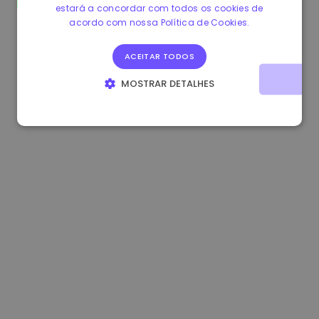
estará a concordar com todos os cookies de
0.084060000 €
+6.10%
3.3B €
acordo com nossa Política de Cookies.
ACEITAR TODOS
MOSTRAR DETALHES
ESTRITAMENTE NECESSÁRIOS
DESEMPENHO
DIRECIONAMENTO
FUNCIONALIDADE