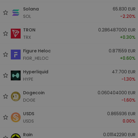
Solana
65.830 EUR
SOL
-2.20%
TRON
0.286487000 EUR
TRX
+0.30%
Figure Heloc
0.871559 EUR
FIGR_HELOC
+0.60%
Hyperliquid
47.700 EUR
HYPE
-1.30%
Dogecoin
0.060404000 EUR
DOGE
-1.60%
USDS
0.865936 EUR
USDS
0.00%
Rain
0.011142290 EUR