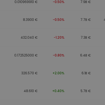
0.010969910 €
-0.50%
7.9B €
8.3900 €
-0.50%
7.7B €
432.040 €
-1.20%
7.3B €
0.172525000 €
-0.80%
6.4B €
326.570 €
+2.00%
6.1B €
48.610 €
+0.40%
5.7B €