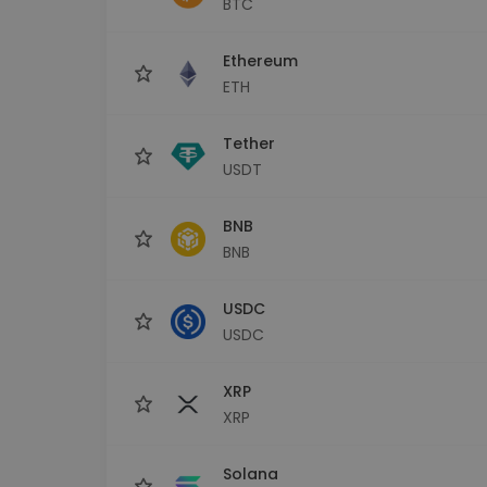
BTC
Εξερεύνηση επενδύσεω
Βρες τη δική σου crypto στ
Ethereum
ETH
Tether
USDT
BNB
BNB
USDC
USDC
XRP
XRP
Solana