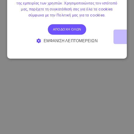
της εμπειρίας των χρηστών. Χρησιμοποιώντας τον ιστότοπό
1.180000 €
+1.90%
3.2B €
μας, παρέχετε τη συγκατάθεσή σας για όλα τα cookies
σύμφωνα με την Πολιτική μας για τα cookies.
ΑΠΟΔΟΧΉ ΌΛΩΝ
ΕΜΦΆΝΙΣΗ ΛΕΠΤΟΜΕΡΕΙΏΝ
ΑΠΟΛΎΤΩΣ ΑΠΑΡΑΊΤΗΤΑ
ΑΠΌΔΟΣΗΣ
ΣΤΌΧΕΥΣΗΣ
ΛΕΙΤΟΥΡΓΙΚΌΤΗΤΑΣ