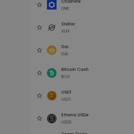
Chainlink
LINK
Stellar
XLM
Dai
DAI
Bitcoin Cash
BCH
USD1
USD1
Ethena USDe
USDE
Gram (prev.