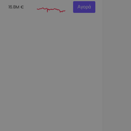
Αγορά
16.8M €