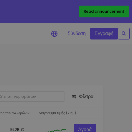
Read announcement
Σύνδεση
Εγγραφή
ιήσεις Τιμών
ώσεις τιμών σε πραγματικό
ια τα αγαπημένα σας διακριτικά
ύνηση επενδύσεων
ψτε επενδυτικές ευκαιρίες
Φίλτρα
ση χαρτοφυλακίου
 πληροφορίες για βέλτιστη
ση
κος των 24 ωρών
Διάγραμμα τιμής (7 ημ)
Αγορά
16.2B €