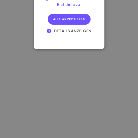
Richtlinie zu.
ALLE AKZEPTIEREN
DETAILS ANZEIGEN
UNBEDINGT
ERFORDERLICH
PERFORMANCE
TARGETING
FUNKTIONALITÄT