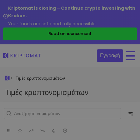
Kriptomat is closing – Continue crypto investing with
Kraken.
Your funds are safe and fully accessible.
Read announcement
Εγγραφή
Τιμές κρυπτονομισμάτων
Τιμές κρυπτονομισμάτων