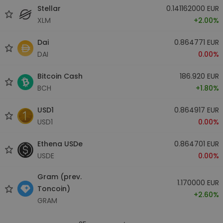
Stellar
0.141162000 EUR
XLM
+2.00%
Dai
0.864771 EUR
DAI
0.00%
Bitcoin Cash
186.920 EUR
BCH
+1.80%
USD1
0.864917 EUR
USD1
0.00%
Ethena USDe
0.864701 EUR
USDE
0.00%
Gram (prev.
1.170000 EUR
Toncoin)
+2.60%
GRAM