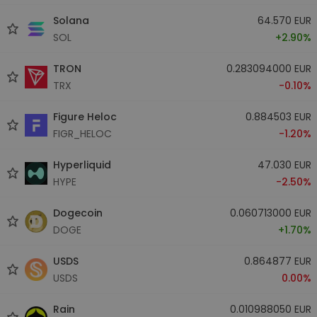
Solana
64.570 EUR
SOL
+2.90%
TRON
0.283094000 EUR
TRX
-0.10%
Figure Heloc
0.884503 EUR
FIGR_HELOC
-1.20%
Hyperliquid
47.030 EUR
HYPE
-2.50%
Dogecoin
0.060713000 EUR
DOGE
+1.70%
USDS
0.864877 EUR
USDS
0.00%
Rain
0.010988050 EUR