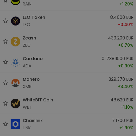
RAIN
+1.20%
LEO Token
8.4000 EUR
LEO
-0.40%
Zcash
439.200 EUR
ZEC
+0.70%
Cardano
0.173811000 EUR
ADA
+0.90%
Monero
329.370 EUR
XMR
+3.40%
WhiteBIT Coin
48.620 EUR
WBT
+1.10%
Chainlink
7.1700 EUR
LINK
+1.90%