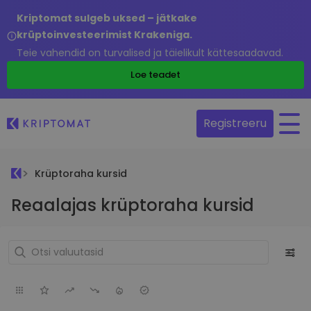
Kriptomat sulgeb uksed – jätkake
krüptoinvesteerimist Krakeniga.
Teie vahendid on turvalised ja täielikult kättesaadavad.
Loe teadet
Registreeru
Krüptoraha kursid
Reaalajas krüptoraha kursid