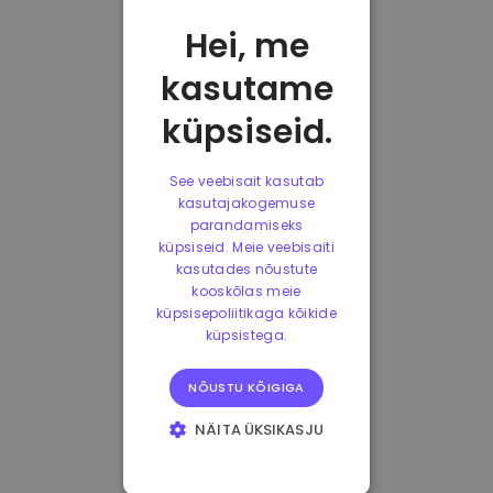
Hei, me
kasutame
küpsiseid.
See veebisait kasutab
kasutajakogemuse
parandamiseks
küpsiseid. Meie veebisaiti
kasutades nõustute
kooskõlas meie
küpsisepoliitikaga kõikide
küpsistega.
NÕUSTU KÕIGIGA
NÄITA ÜKSIKASJU
HÄDAVAJALIKUD
KÜPSISED