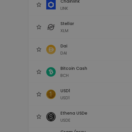
Chainlink
LINK
Stellar
XLM
Dai
DAI
Bitcoin Cash
BCH
USD1
USD1
Ethena USDe
USDE
Gram (prev.