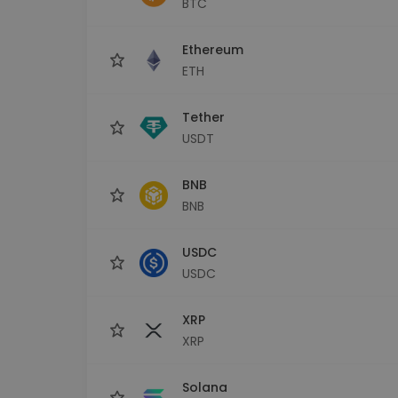
BTC
Εξερεύνηση επενδύσεω
Βρες τη δική σου crypto στ
Ethereum
ETH
Tether
USDT
BNB
BNB
USDC
USDC
XRP
XRP
Solana