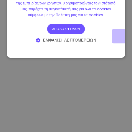
της εμπειρίας των χρηστών. Χρησιμοποιώντας τον ιστότοπό
1.160000 €
-4.10%
3.2B €
μας, παρέχετε τη συγκατάθεσή σας για όλα τα cookies
σύμφωνα με την Πολιτική μας για τα cookies.
ΑΠΟΔΟΧΉ ΌΛΩΝ
ΕΜΦΆΝΙΣΗ ΛΕΠΤΟΜΕΡΕΙΏΝ
ΑΠΟΛΎΤΩΣ ΑΠΑΡΑΊΤΗΤΑ
ΑΠΌΔΟΣΗΣ
ΣΤΌΧΕΥΣΗΣ
ΛΕΙΤΟΥΡΓΙΚΌΤΗΤΑΣ