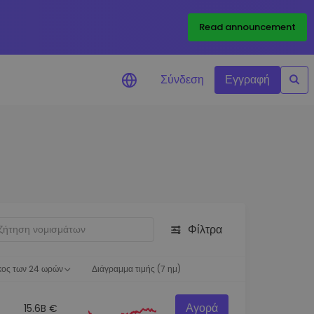
Read announcement
Σύνδεση
Εγγραφή
ιήσεις Τιμών
ώσεις τιμών σε πραγματικό
ια τα αγαπημένα σας διακριτικά
ύνηση επενδύσεων
ψτε επενδυτικές ευκαιρίες
Φίλτρα
ση χαρτοφυλακίου
 πληροφορίες για βέλτιστη
ση
κος των 24 ωρών
Διάγραμμα τιμής (7 ημ)
Αγορά
15.6B €