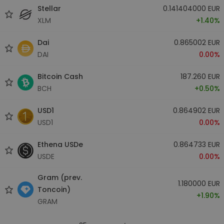
Stellar
0.141404000 EUR
XLM
+1.40%
Dai
0.865002 EUR
DAI
0.00%
Bitcoin Cash
187.260 EUR
BCH
+0.50%
USD1
0.864902 EUR
USD1
0.00%
Ethena USDe
0.864733 EUR
USDE
0.00%
Gram (prev.
1.180000 EUR
Toncoin)
+1.90%
GRAM