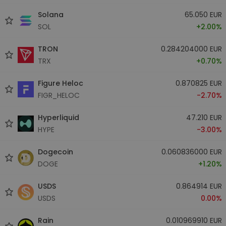
Solana
65.050 EUR
SOL
+2.00%
TRON
0.284204000 EUR
TRX
+0.70%
Figure Heloc
0.870825 EUR
FIGR_HELOC
-2.70%
Hyperliquid
47.210 EUR
HYPE
-3.00%
Dogecoin
0.060836000 EUR
DOGE
+1.20%
USDS
0.864914 EUR
USDS
0.00%
Rain
0.010969910 EUR