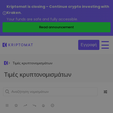
Kriptomat is closing – Continue crypto investing with
Kraken.
Your funds are safe and fully accessible.
Read announcement
Εγγραφή
Τιμές κρυπτονομισμάτων
Τιμές κρυπτονομισμάτων