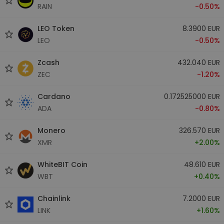
RAIN
-0.50%
LEO Token
8.3900 EUR
LEO
-0.50%
Zcash
432.040 EUR
ZEC
-1.20%
Cardano
0.172525000 EUR
ADA
-0.80%
Monero
326.570 EUR
XMR
+2.00%
WhiteBIT Coin
48.610 EUR
WBT
+0.40%
Chainlink
7.2000 EUR
LINK
+1.60%