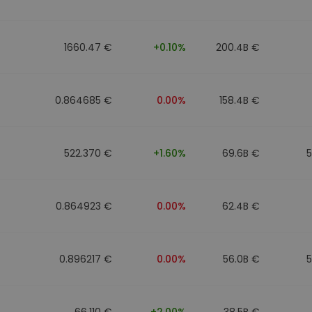
to
1660.47 €
+0.10%
200.4B €
0.864685 €
0.00%
158.4B €
522.370 €
+1.60%
69.6B €
0.864923 €
0.00%
62.4B €
0.896217 €
0.00%
56.0B €
66.110 €
+2.00%
38.5B €