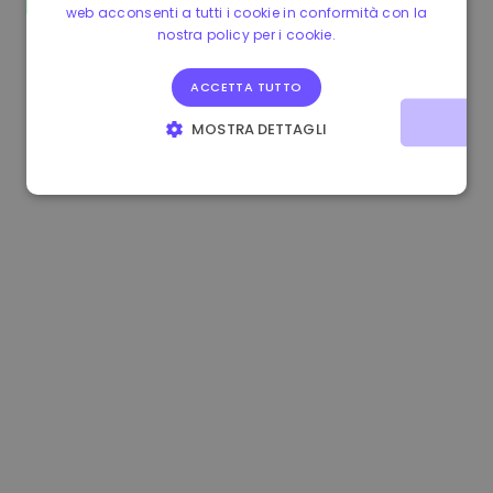
web acconsenti a tutti i cookie in conformità con la
0.084060000 €
+6.10%
3.3B €
nostra policy per i cookie.
ACCETTA TUTTO
MOSTRA DETTAGLI
STRETTAMENTE NECESSARI
PERFORMANCE
TARGETING
FUNZIONALITÀ