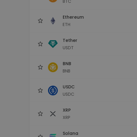
BTC
Scoperta investimenti
Trova la tua strategia cryp
Ethereum
ETH
Tether
USDT
BNB
BNB
USDC
USDC
XRP
XRP
Solana