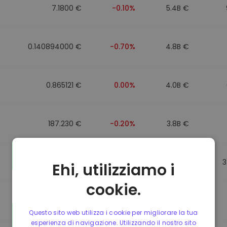
7.1800 €
-0.10%
5.4B €
0.140894000 €
-0.70%
4.8B €
0.865121 €
0.00%
4.0B €
187.230 €
-0.20%
3.8B €
0.864947 €
0.00%
3.5B €
3
Ehi, utilizziamo i
cookie.
0.864977 €
0.00%
3.4B €
Questo sito web utilizza i cookie per migliorare la tua
esperienza di navigazione. Utilizzando il nostro sito