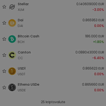
Stellar
0.140609000 EUR
XLM
-3.00%
Dai
0.865953 EUR
DAI
0.00%
Bitcoin Cash
186.000 EUR
BCH
+1.80%
Canton
0.088043000 EUR
CC
-6.40%
USD1
0.865623 EUR
USD1
0.00%
Ethena USDe
0.865660 EUR
USDE
0.00%
25
kriptovalute