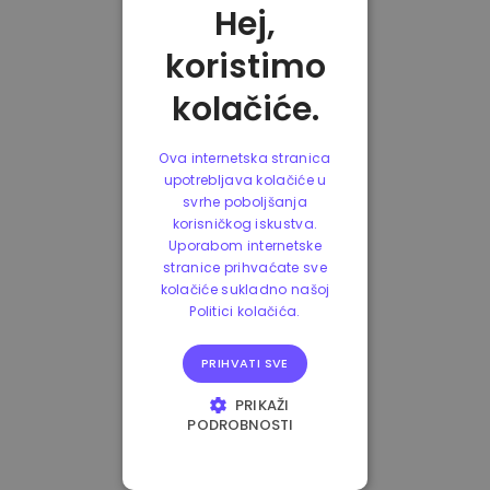
Hej,
koristimo
kolačiće.
Ova internetska stranica
upotrebljava kolačiće u
svrhe poboljšanja
korisničkog iskustva.
Uporabom internetske
stranice prihvaćate sve
kolačiće sukladno našoj
Politici kolačića.
PRIHVATI SVE
PRIKAŽI
PODROBNOSTI
NUŽNO POTREBNI
KOLAČIĆI