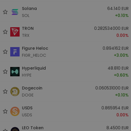
Solana
64.140 EUR
SOL
+0.10%
TRON
0.282534000 EUR
TRX
0.00%
Figure Heloc
0.894162 EUR
FIGR_HELOC
+3.00%
Hyperliquid
48.810 EUR
HYPE
+0.60%
Dogecoin
0.060531000 EUR
DOGE
+0.10%
USDS
0.865954 EUR
USDS
0.00%
LEO Token
8.4500 EUR