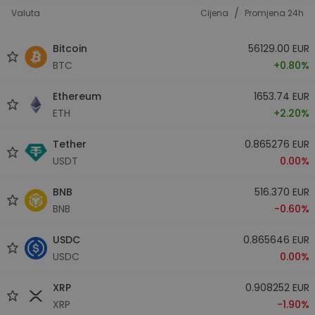
/
Valuta
Cijena
Promjena 24h
Bitcoin
56129.00 EUR
BTC
+0.80%
Ethereum
1653.74 EUR
ETH
+2.20%
Tether
0.865276 EUR
USDT
0.00%
BNB
516.370 EUR
BNB
-0.60%
USDC
0.865646 EUR
USDC
0.00%
XRP
0.908252 EUR
XRP
-1.90%