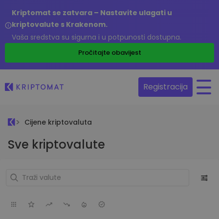
Kriptomat se zatvara – Nastavite ulagati u
kriptovalute s Krakenom.
Vaša sredstva su sigurna i u potpunosti dostupna.
Pročitajte obavijest
Registracija
Cijene kriptovaluta
Sve kriptovalute