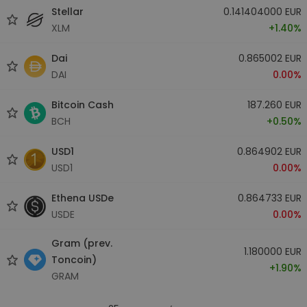
Stellar
0.141404000 EUR
XLM
+1.40%
Dai
0.865002 EUR
DAI
0.00%
Bitcoin Cash
187.260 EUR
BCH
+0.50%
USD1
0.864902 EUR
USD1
0.00%
Ethena USDe
0.864733 EUR
USDE
0.00%
Gram (prev.
1.180000 EUR
Toncoin)
+1.90%
GRAM