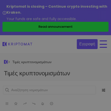
Kriptomat is closing – Continue crypto investing with
Kraken.
Your funds are safe and fully accessible.
Read announcement
Εγγραφή
Τιμές κρυπτονομισμάτων
Τιμές κρυπτονομισμάτων