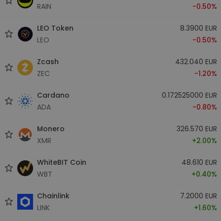
RAIN
-0.50%
LEO Token
8.3900 EUR
LEO
-0.50%
Zcash
432.040 EUR
ZEC
-1.20%
Cardano
0.172525000 EUR
ADA
-0.80%
Monero
326.570 EUR
XMR
+2.00%
WhiteBIT Coin
48.610 EUR
WBT
+0.40%
Chainlink
7.2000 EUR
LINK
+1.60%