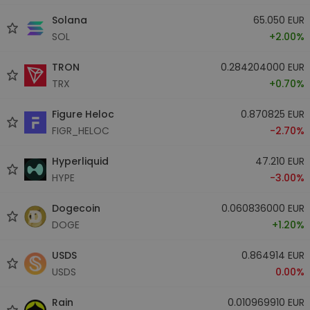
Solana
65.050 EUR
SOL
+2.00%
TRON
0.284204000 EUR
TRX
+0.70%
Figure Heloc
0.870825 EUR
FIGR_HELOC
-2.70%
Hyperliquid
47.210 EUR
HYPE
-3.00%
Dogecoin
0.060836000 EUR
DOGE
+1.20%
USDS
0.864914 EUR
USDS
0.00%
Rain
0.010969910 EUR