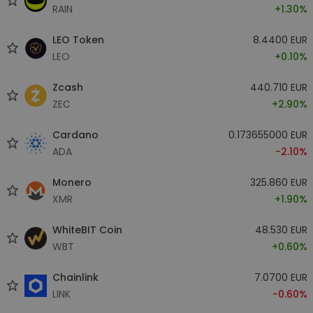
RAIN
+1.30%
LEO Token
8.4400 EUR
LEO
+0.10%
Zcash
440.710 EUR
ZEC
+2.90%
Cardano
0.173655000 EUR
ADA
-2.10%
Monero
325.860 EUR
XMR
+1.90%
WhiteBIT Coin
48.530 EUR
WBT
+0.60%
Chainlink
7.0700 EUR
LINK
-0.60%