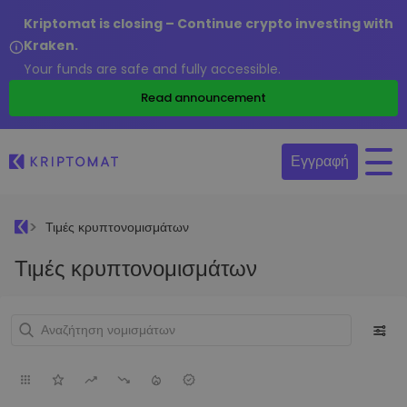
Kriptomat is closing – Continue crypto investing with
Kraken.
Your funds are safe and fully accessible.
Read announcement
Εγγραφή
Τιμές κρυπτονομισμάτων
Τιμές κρυπτονομισμάτων