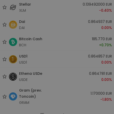
Stellar
0.139492000 EUR
XLM
-0.40%
Dai
0.864937 EUR
DAI
0.00%
Bitcoin Cash
185.770 EUR
BCH
+0.70%
USD1
0.864857 EUR
USD1
0.00%
Ethena USDe
0.864781 EUR
USDE
0.00%
Gram (prev.
1.170000 EUR
Toncoin)
-1.80%
GRAM