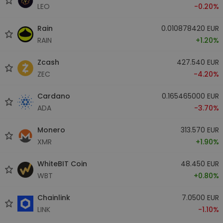
LEO
-0.20%
Rain
0.010878420 EUR
RAIN
+1.20%
Zcash
427.540 EUR
ZEC
-4.20%
Cardano
0.165465000 EUR
ADA
-3.70%
Monero
313.570 EUR
XMR
+1.90%
WhiteBIT Coin
48.450 EUR
WBT
+0.80%
Chainlink
7.0500 EUR
LINK
-1.10%