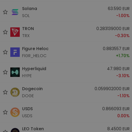
Solana
63.590 EUR
SOL
-1.00%
TRON
0.283139000 EUR
TRX
-0.30%
Figure Heloc
0.883557 EUR
FIGR_HELOC
+1.70%
Hyperliquid
47.980 EUR
HYPE
-3.10%
Dogecoin
0.059902000 EUR
DOGE
-1.10%
USDS
0.866093 EUR
USDS
0.00%
LEO Token
8.4500 EUR