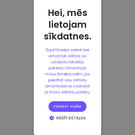
Hei, mēs
lietojam
sīkdatnes.
Šajā tīmekļa vietnē tiek
izmantoti sīkfaili, lai
uzlabotu lietotāju
pieredzi. Izmantojot
mūsu tīmekļa vietni, jūs
piekrītat visu sīkfailu
izmantošanai saskaņā
ar mūsu sīkfailu politiku.
PIEKRIST VISĀM
RĀDĪT DETAĻAS
STRIKTI
NEPIECIEŠAMIE