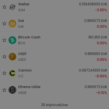
Stellar
0.139458000 EUR
XLM
-3.80%
Dai
0.866072 EUR
DAI
0.00%
Bitcoin Cash
183.350 EUR
BCH
0.00%
USD1
0.865650 EUR
USD1
0.00%
Canton
0.087241000 EUR
CC
-6.90%
Ethena USDe
0.865673 EUR
USDE
-0.10%
25
kriptovalūtas