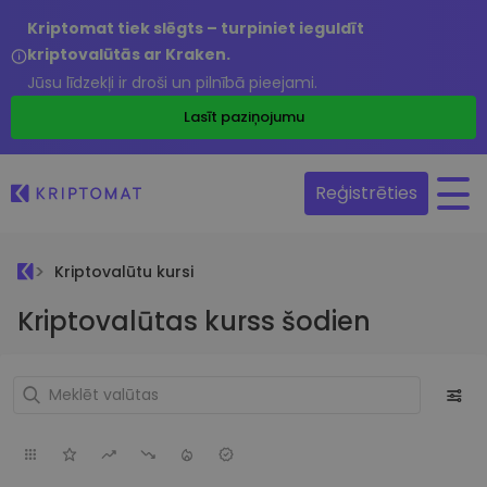
Kriptomat tiek slēgts – turpiniet ieguldīt
kriptovalūtās ar Kraken.
Jūsu līdzekļi ir droši un pilnībā pieejami.
Lasīt paziņojumu
Reģistrēties
Kriptovalūtu kursi
Kriptovalūtas kurss šodien