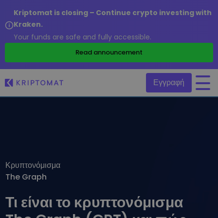
Kriptomat is closing – Continue crypto investing with
Kraken.
Your funds are safe and fully accessible.
/
Read announcement
Εγγραφή
Όλες οι τιμές
Πάνω από 300+ κρυπτονομίσματα
Τα πιο κερδισμένα & χαμένα
Βρείτε επενδυτικές ευκαιρίες
Κρυπτονόμισμα
Αγοραπωλησία κρυπτονομισμάτων
The Graph
Αγοράστε 300+ κρυπτονομίσματα
Προστέθηκαν πρόσφατα
Πρόσφατα προστιθέμενες μάρκες στο Kriptomat
Ανταλλαγή κρυπτονομισμάτων
Τι είναι το κρυπτονόμισμα
Πάνω από 1.000 επιλογές ζευγαριών
Τι θα γινόταν αν αγόραζα 100 € σε…