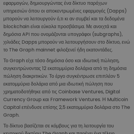
εφαρμογών, δημιουργώντας ένα δίκτυο παρόχων
υπηρεσιών όπου οι αποκεντρωμένες εφαρμογές (Dapps)
μπορούν να λειτουργούν ό,τι κι αν συμβεί και τα δεδομένα
blockchain είναι εύκολα προσβάσιμα. Με ανοιχτά και
δημόσια API που ονομάζονται υπογράφοι (subgraphs),
χιλιάδες Dapps μπορούν να λειτουργήσουν στο δίκτυο, ενώ
το The Graph mainnet φιλοξενεί ήδη εκατοντάδες.
Το Graph είχε τόσο δημόσια όσο και ιδιωτική πώληση,
συγκεντρώνοντας 12 εκατομμύρια δολάρια από τη δημόσια
πώληση διακριτικών. Το έργο συγκέντρωσε επιπλέον 5
εκατομμύρια δολάρια από μια ιδιωτική πώληση που
χρηματοδοτήθηκε από τις Coinbase Ventures, Digital
Currency Group και Framework Ventures. Η Multicoin
Capital επένδυσε επίσης 2,5 εκατομμύρια δολάρια στο The
Graph.
Το δίκτυο βασίζεται σε κόμβους για τη λειτουργία του
κεντρικού δικτύου The Graph και παρέχει ένα τέλειο