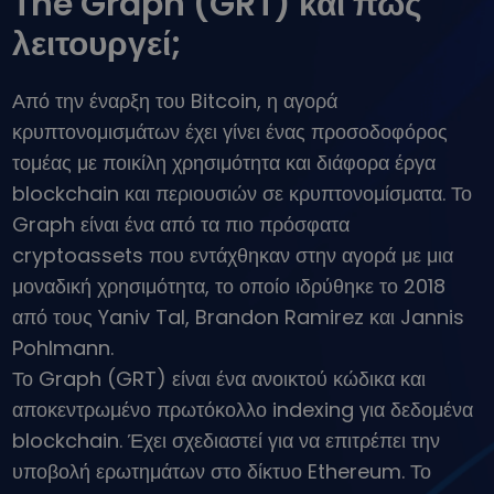
The Graph (GRT) και πώς
...σήμερα θα άξιζαν
Ευφυή χαρτοφυλάκια
λειτουργεί;
Επενδύστε έξυπνα σε κρυπτονομίσματα
Πορτοφόλι του Kriptomat
Από την έναρξη του Bitcoin, η αγορά
Ένα ασφαλές και απλό πορτοφόλι κρυπτονομισμάτων
κρυπτονομισμάτων έχει γίνει ένας προσοδοφόρος
Εξερεύνηση επενδύσεων
τομέας με ποικίλη χρησιμότητα και διάφορα έργα
Βρες τη δική σου crypto στρατηγική
blockchain και περιουσιών σε κρυπτονομίσματα. Το
KriptoEarn
Graph είναι ένα από τα πιο πρόσφατα
Κερδίστε ανταμοιβές στα κρυπτονομίσματά σας
cryptoassets που εντάχθηκαν στην αγορά με μια
Χρηματοκιβώτιο
μοναδική χρησιμότητα, το οποίο ιδρύθηκε το 2018
Αποταμιεύστε κρυπτονομίσματα για το μέλλον σας
από τους Yaniv Tal, Brandon Ramirez και Jannis
Pohlmann.
Επαναλαμβανόμενη αγορά
Τακτικές προγραμματισμένες επενδύσεις (DCA)
Το Graph (GRT) είναι ένα ανοικτού κώδικα και
Ειδοποιήσεις Τιμών
αποκεντρωμένο πρωτόκολλο indexing για δεδομένα
Ενημερώσεις τιμών σε πραγματικό χρόνο για τα αγαπημένα σας
blockchain. Έχει σχεδιαστεί για να επιτρέπει την
διακριτικά
υποβολή ερωτημάτων στο δίκτυο Ethereum. Το
Εξερεύνηση επενδύσεων