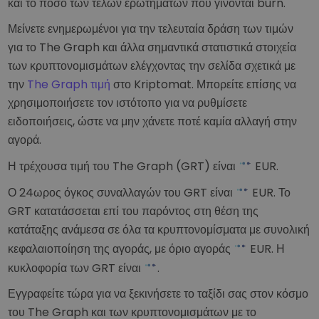
και το ποσό των τελών ερωτημάτων που γίνονται burn.
Μείνετε ενημερωμένοι για την τελευταία δράση των τιμών
για το The Graph και άλλα σημαντικά στατιστικά στοιχεία
των κρυπτονομισμάτων ελέγχοντας την σελίδα σχετικά με
την
The Graph τιμή
στο Kriptomat. Μπορείτε επίσης να
χρησιμοποιήσετε τον ιστότοπο για να ρυθμίσετε
ειδοποιήσεις, ώστε να μην χάνετε ποτέ καμία αλλαγή στην
αγορά.
Η τρέχουσα τιμή του The Graph (GRT) είναι
EUR
.
Ο 24ωρος όγκος συναλλαγών του GRT είναι
EUR
. Το
GRT κατατάσσεται επί του παρόντος στη θέση
της
κατάταξης ανάμεσα σε όλα τα κρυπτονομίσματα με συνολική
κεφαλαιοποίηση της αγοράς, με όριο αγοράς
EUR
. Η
κυκλοφορία των GRT είναι
.
Εγγραφείτε τώρα για να ξεκινήσετε το ταξίδι σας στον κόσμο
του The Graph και των κρυπτονομισμάτων με το