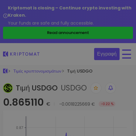
Kriptomat is closing – Continue crypto investing with
Kraken.
Your funds are safe and fully accessible.
Read announcement
Εγγραφή
Τιμές κρυπτονομισμάτων
Tιμή USDGO
Tιμή USDGO
USDGO
0.865110
€
-0.0018225669 €
-0.22 %