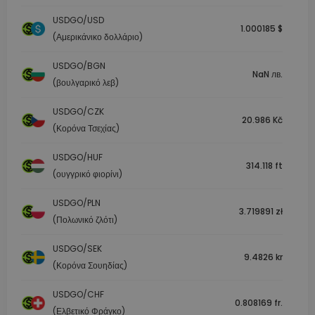
USDGO/USD
1.000185 $
(Αμερικάνικο δολλάριο)
USDGO/BGN
NaN лв.
(βουλγαρικό λεβ)
USDGO/CZK
20.986 Kč
(Κορόνα Τσεχίας)
USDGO/HUF
314.118 ft
(ουγγρικό φιορίνι)
USDGO/PLN
3.719891 zł
(Πολωνικό ζλότι)
USDGO/SEK
9.4826 kr
(Κορόνα Σουηδίας)
USDGO/CHF
0.808169 fr.
(Ελβετικό Φράγκο)