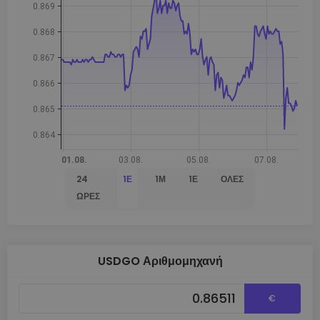
24
1Ε
1Μ
1Έ
ΌΛΕΣ
ΏΡΕΣ
USDGO Αριθμομηχανή
€