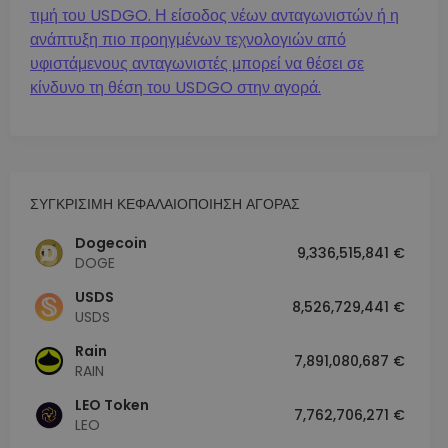
τιμή του USDGO. Η είσοδος νέων ανταγωνιστών ή η
ανάπτυξη πιο προηγμένων τεχνολογιών από
υφιστάμενους ανταγωνιστές μπορεί να θέσει σε
κίνδυνο τη θέση του USDGO στην αγορά.
ΣΥΓΚΡΙΣΙΜΗ ΚΕΦΑΛΑΙΟΠΟΙΗΣΗ ΑΓΟΡΑΣ
Dogecoin
9,336,515,841 €
DOGE
USDS
8,526,729,441 €
USDS
Rain
7,891,080,687 €
RAIN
LEO Token
7,762,706,271 €
LEO