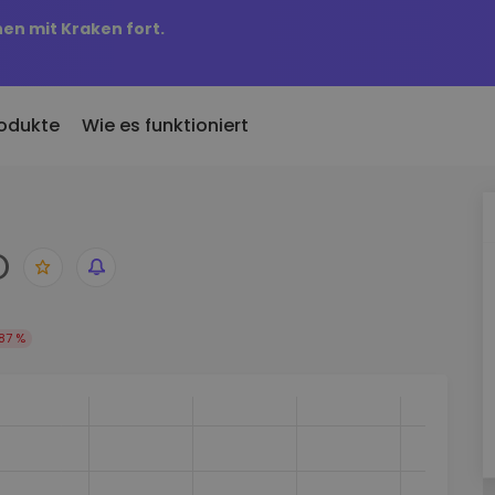
nen mit Kraken fort.
odukte
Wie es funktioniert
KriptoEarn
Preisbenachric
inzugefügt
O
Verdienen Sie Prämien für Ihre
Preisaktualisierung
 Kriptomat hinzugefügte
Kryptowährungen
Ihre Lieblings-Tok
Vermögenswer
ich für 100 € gekauft
Tresor
Entdecken Sie
…
87 %
Sparen Sie Krypto für Ihre Zukunft
Investitionsmögli
 es heute wert
Wiederkehrender Kauf
Portfolio-Anal
Regelmäßig geplante Investitionen
Intelligente Einblic
(DCA)
optimale Perform