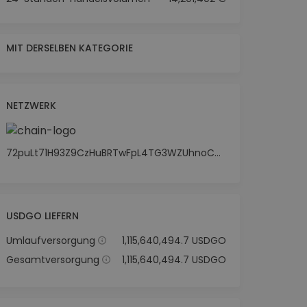
MIT DERSELBEN KATEGORIE
NETZWERK
72puLt71H93Z9CzHuBRTwFpL4TG3WZUhnoCC7p8gxigu
USDGO LIEFERN
Umlaufversorgung
1,115,640,494.7 USDGO
Gesamtversorgung
1,115,640,494.7 USDGO