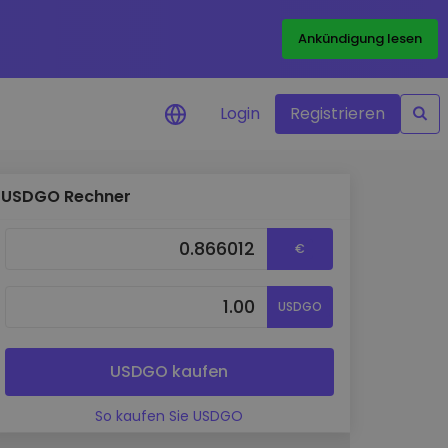
Ankündigung lesen
Login
Registrieren
USDGO Rechner
htigungen
en in Echtzeit für
€
en
te erkunden
USDGO
chkeiten
yse
USDGO kaufen
ke für eine
ance
So kaufen Sie USDGO