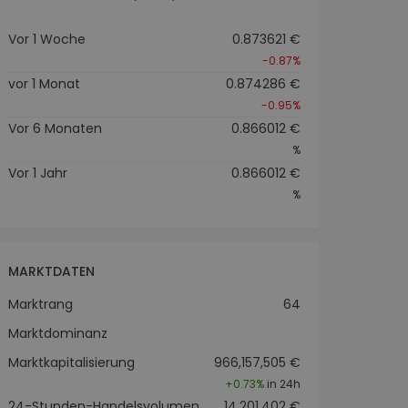
Vor 1 Woche
0.873621 €
-0.87%
vor 1 Monat
0.874286 €
-0.95%
Vor 6 Monaten
0.866012 €
%
Vor 1 Jahr
0.866012 €
%
MARKTDATEN
Marktrang
64
Marktdominanz
Marktkapitalisierung
966,157,505 €
+
0.73%
in 24h
24-Stunden-Handelsvolumen
14,201,402 €