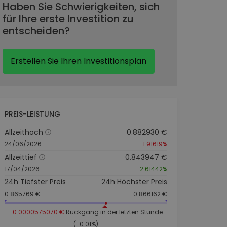
Haben Sie Schwierigkeiten, sich
für Ihre erste Investition zu
entscheiden?
Erstellen Sie Ihren Investitionsplan
PREIS-LEISTUNG
Allzeithoch
0.882930 €
24/06/2026
-1.91619%
Allzeittief
0.843947 €
17/04/2026
2.61442%
24h Tiefster Preis
24h Höchster Preis
0.865769 €
0.866162 €
-0.0000575070 €
Rückgang in der letzten Stunde
(-0.01%)