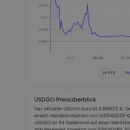
Investitions-Explorer
Finde deine Krypto-Strategie
24 STD
1W
USDGO Preisüberblick
Der aktuelle USDGO Kurs ist 0.866012 €. De
einem Handelsvolumen von 14201402.00 €
USDGO ist 64 basierend auf einer Marktka
zirkulierendes Angebot von 1115640494.