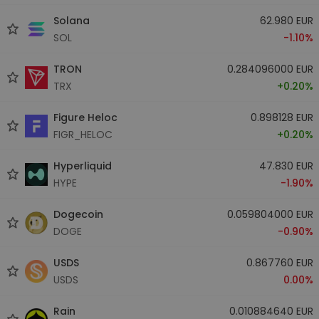
Solana
62.980 EUR
SOL
-1.10%
TRON
0.284096000 EUR
TRX
+0.20%
Figure Heloc
0.898128 EUR
FIGR_HELOC
+0.20%
Hyperliquid
47.830 EUR
HYPE
-1.90%
Dogecoin
0.059804000 EUR
DOGE
-0.90%
USDS
0.867760 EUR
USDS
0.00%
Rain
0.010884640 EUR