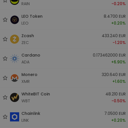
RAIN
-0.20%
LEO Token
8.4700 EUR
LEO
+0.20%
Zcash
433.240 EUR
ZEC
-1.20%
Cardano
0.173462000 EUR
ADA
+6.90%
Monero
320.640 EUR
XMR
+1.60%
WhiteBIT Coin
48.210 EUR
WBT
-0.50%
Chainlink
7.0500 EUR
LINK
+0.20%