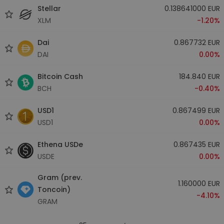
Stellar
0.138641000 EUR
XLM
-1.20%
Dai
0.867732 EUR
DAI
0.00%
Bitcoin Cash
184.840 EUR
BCH
-0.40%
USD1
0.867499 EUR
USD1
0.00%
Ethena USDe
0.867435 EUR
USDE
0.00%
Gram (prev.
1.160000 EUR
Toncoin)
-4.10%
GRAM