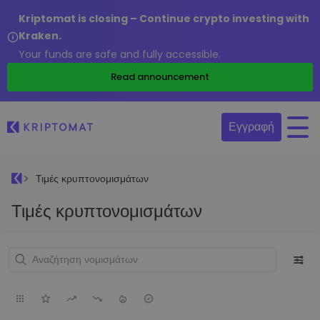
Kriptomat is closing – Continue crypto investing with
Kraken.
Your funds are safe and fully accessible.
Read announcement
Εγγραφή
Τιμές κρυπτονομισμάτων
Τιμές κρυπτονομισμάτων