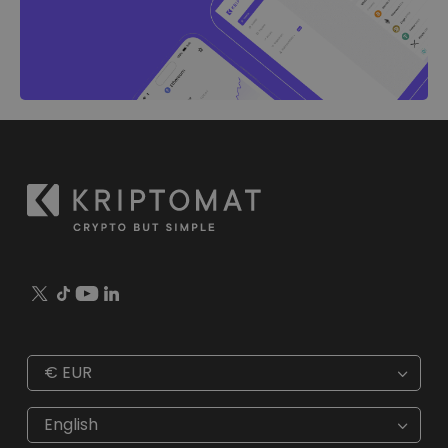
€
EUR
€
EUR
kr
SEK
English