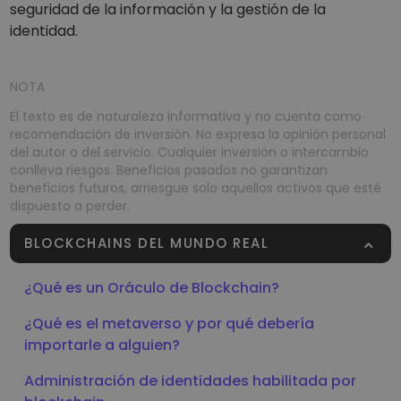
seguridad de la información y la gestión de la
identidad.
NOTA
El texto es de naturaleza informativa y no cuenta como
recomendación de inversión. No expresa la opinión personal
del autor o del servicio. Cualquier inversión o intercambio
conlleva riesgos. Beneficios pasados no garantizan
beneficios futuros, arriesgue solo aquellos activos que esté
dispuesto a perder.
BLOCKCHAINS DEL MUNDO REAL
¿Qué es un Oráculo de Blockchain?
¿Qué es el metaverso y por qué debería
importarle a alguien?
Administración de identidades habilitada por