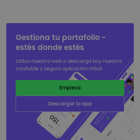
Gestiona tu portafolio -
estés donde estés
Utiliza nuestra web o descarga hoy nuestra
confiable y segura aplicación móvil.
Empieza
Descargar la app