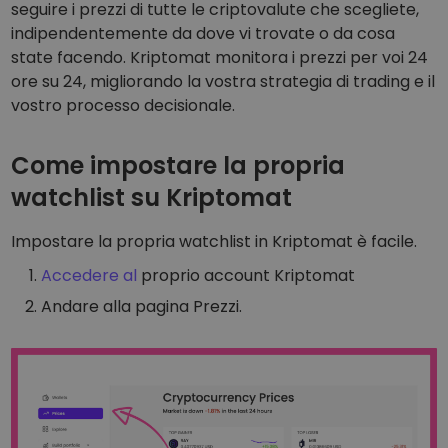
Scopri opportunità di investimento
seguire i prezzi di tutte le criptovalute che scegliete,
indipendentemente da dove vi trovate o da cosa
Analisi dei dati del portafoglio
state facendo. Kriptomat monitora i prezzi per voi 24
Informazioni utili per performance ottimali
ore su 24, migliorando la vostra strategia di trading e il
vostro processo decisionale.
Come impostare la propria
watchlist su Kriptomat
Impostare la propria watchlist in Kriptomat è facile.
Accedere al
proprio account Kriptomat
Andare alla pagina Prezzi.