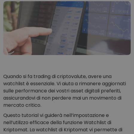
...oggi il valore sarebbe
Portafogli intelligenti
L’investimento intelligente in criptovalute
Wallet Kriptomat
Un wallet di criptovalute semplice e sicuro
Scoperta investimenti
Trova la tua strategia crypto
KriptoEarn
Guadagna premi sulle tue criptovalute
Quando si fa trading di criptovalute, avere una
Salvadanaio
Risparmia criptovalute per il tuo futuro
watchlist è essenziale. Vi aiuta a rimanere aggiornati
sulle performance dei vostri asset digitali preferiti,
Acquisto ricorrente
assicurandovi di non perdere mai un movimento di
Investimenti pianificati su base regolare (DCA)
mercato critico.
Avvisi di prezzo
Questo tutorial vi guiderà nell’impostazione e
Aggiornamenti dei prezzi in tempo reale dei tuoi token preferiti
nell’utilizzo efficace della funzione Watchlist di
Kriptomat. La watchlist di Kriptomat vi permette di
Scopri asset