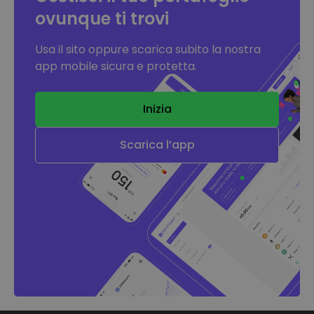
ovunque ti trovi
Usa il sito oppure scarica subito la nostra
app mobile sicura e protetta.
Inizia
Scarica l’app