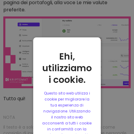
pagina dei portafogli, alla voce Le mie valute
preferite.
Ehi,
utilizziamo
i cookie.
Questo sito web utilizza i
Tutto qui!
cookie per migliorare la
tua esperienza di
navigazione. Utilizzando
NOTA
il nostro sito web
acconsenti a tutti i cookie
Il testo è a solo scopo informativo e non conta come
in conformità con la
consiglio di investimento. Non esprime l’opinione personale