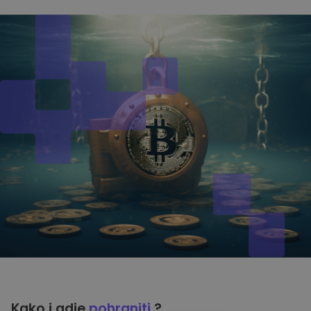
Kako i gdje
pohraniti
?