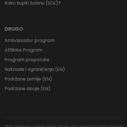
Kako kupiti Solanu (SOL)?
DRUGO
Ambassador program
Affiliate Program
Program preporuke
Naknade i ograničenja (EN)
Podržane zemlje (EN)
Podržane akcije (EN)
*Risk Warning: Digital asset prices are subject to high market