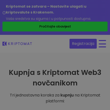
Kriptomat se zatvara – Nastavite ulagati u
kriptovalute s Krakenom.
Vaša sredstva su sigurna i u potpunosti dostupna.
Pročitajte obavijest
Registracija
Kupnja s Kriptomat Web3
novčanikom
Tri jednostavna koraka za
kupnju
na Kriptomat
platformi: