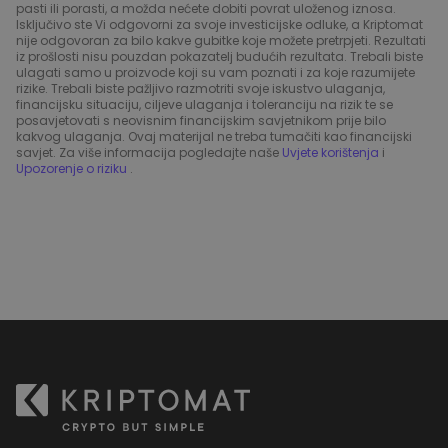
pasti ili porasti, a možda nećete dobiti povrat uloženog iznosa.
Isključivo ste Vi odgovorni za svoje investicijske odluke, a Kriptomat
nije odgovoran za bilo kakve gubitke koje možete pretrpjeti. Rezultati
iz prošlosti nisu pouzdan pokazatelj budućih rezultata. Trebali biste
ulagati samo u proizvode koji su vam poznati i za koje razumijete
rizike. Trebali biste pažljivo razmotriti svoje iskustvo ulaganja,
financijsku situaciju, ciljeve ulaganja i toleranciju na rizik te se
posavjetovati s neovisnim financijskim savjetnikom prije bilo
kakvog ulaganja. Ovaj materijal ne treba tumačiti kao financijski
savjet. Za više informacija pogledajte naše
Uvjete korištenja
i
Upozorenje o riziku
.