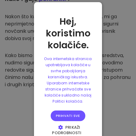
Nakon što kupite na
Kriptomat platformi
, mi ga
Hej,
neprimjetno prenosimo u vaš namjenski i sigurni
koristimo
novčanik unutar naše platforme. Svaki korisnik
dobiva svoj novčanik.
kolačiće.
Kako bismo zaštitili naše klijente i njihova sredstva,
Ova internetska stranica
nudimo sigurnu izvanmrežnu pohranu i provodimo
upotrebljava kolačiće u
redovite sigurnosne provjere. Ovakvim pristupom
svrhe poboljšanja
činimo našu platformu sigurnim mjestom za pohranu
korisničkog iskustva.
Uporabom internetske
i drugih kriptovaluta.
stranice prihvaćate sve
kolačiće sukladno našoj
Politici kolačića.
PRIHVATI SVE
PRIKAŽI
PODROBNOSTI