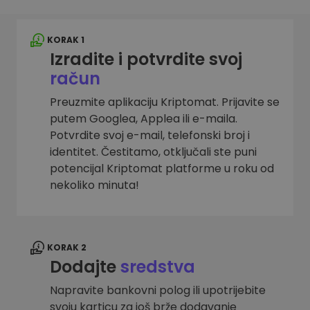
KORAK 1
Izradite i potvrdite svoj
račun
Preuzmite aplikaciju Kriptomat. Prijavite se
putem Googlea, Applea ili e-maila.
Potvrdite svoj e-mail, telefonski broj i
identitet. Čestitamo, otključali ste puni
potencijal Kriptomat platforme u roku od
nekoliko minuta!
KORAK 2
Dodajte
sredstva
Napravite bankovni polog ili upotrijebite
svoju karticu za još brže dodavanje