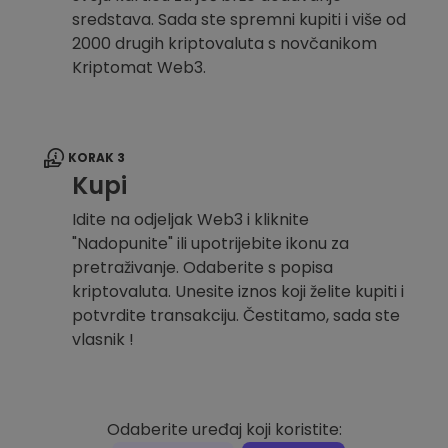
sredstava. Sada ste spremni kupiti i više od
2000 drugih kriptovaluta s novčanikom
Kriptomat Web3.
KORAK 3
Kupi
Idite na odjeljak Web3 i kliknite
"Nadopunite" ili upotrijebite ikonu za
pretraživanje. Odaberite s popisa
kriptovaluta. Unesite iznos koji želite kupiti i
potvrdite transakciju. Čestitamo, sada ste
vlasnik !
Odaberite uređaj koji koristite: