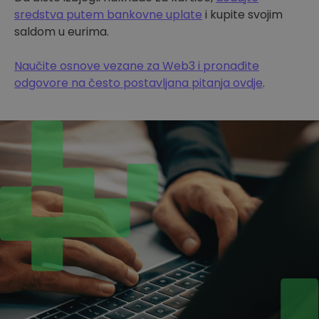
sredstva putem bankovne uplate
i kupite svojim
saldom u eurima.
Naučite osnove vezane za Web3 i pronađite
odgovore na često postavljana pitanja ovdje
.