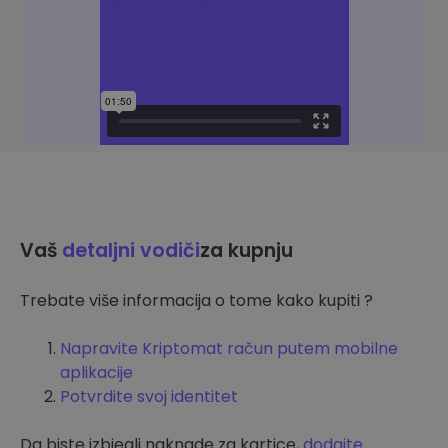
Vaš
detaljni vodiči
za kupnju
Trebate više informacija o tome kako kupiti ?
Napravite Kriptomat račun putem mobilne
aplikacije
Potvrdite svoj identitet
Da biste izbjegli naknade za kartice,
dodajte