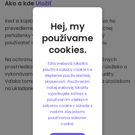
Ako a kde
Uložiť
Keď si kúpite na
Kriptomat
, bezproblémovo ho
Hej, my
prevedieme do vašej vyhradenej a bezpečnej
peňaženky v rámci našej platformy. Každý
používame
používateľ dostane individuálnu peňaženku.
cookies.
Na ochranu našich zákazníkov a ich finančných
Táto webová lokalita
prostriedkov ponúkame bezpečné offline úložisko a
používa súbory cookie na
vykonávame pravidelné bezpečnostné audity.
zlepšenie používateľskej
Vďaka tomuto prístupu je naša platforma útočiskom
skúsenosti. Používaním
na ukladanie a iných kryptomien.
našej webovej lokality
vyjadrujete súhlas s
používaním všetkých
súborov cookie v súlade s
našimi zásadami
používania súborov
cookie.