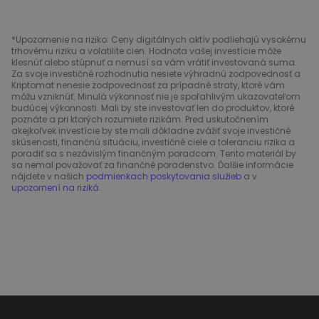
*Upozornenie na riziko: Ceny digitálnych aktív podliehajú vysokému
trhovému riziku a volatilite cien. Hodnota vašej investície môže
klesnúť alebo stúpnuť a nemusí sa vám vrátiť investovaná suma.
Za svoje investičné rozhodnutia nesiete výhradnú zodpovednosť a
Kriptomat nenesie zodpovednosť za prípadné straty, ktoré vám
môžu vzniknúť. Minulá výkonnosť nie je spoľahlivým ukazovateľom
budúcej výkonnosti. Mali by ste investovať len do produktov, ktoré
poznáte a pri ktorých rozumiete rizikám. Pred uskutočnením
akejkoľvek investície by ste mali dôkladne zvážiť svoje investičné
skúsenosti, finančnú situáciu, investičné ciele a toleranciu rizika a
poradiť sa s nezávislým finančným poradcom. Tento materiál by
sa nemal považovať za finančné poradenstvo. Ďalšie informácie
nájdete v našich
podmienkach poskytovania služieb
a v
upozornení na riziká
.