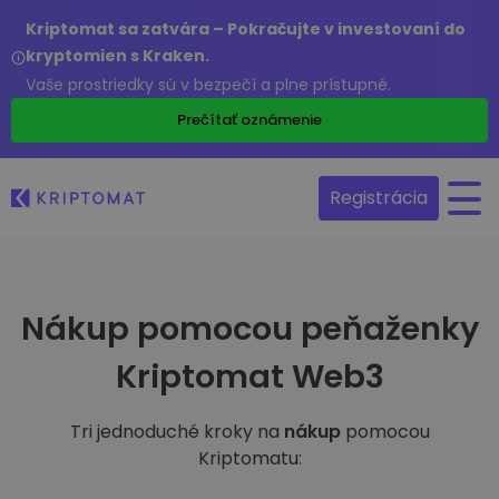
Kriptomat sa zatvára – Pokračujte v investovaní do
kryptomien s Kraken.
Vaše prostriedky sú v bezpečí a plne prístupné.
Prečítať oznámenie
Registrácia
Nákup pomocou peňaženky
Kriptomat Web3
Tri jednoduché kroky na
nákup
pomocou
Kriptomatu: