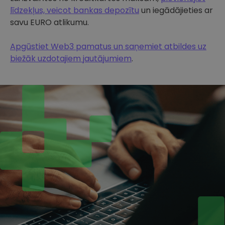
līdzekļus, veicot bankas depozītu
un iegādājieties ar
savu EURO atlikumu.
Apgūstiet Web3 pamatus un saņemiet atbildes uz
biežāk uzdotajiem jautājumiem
.