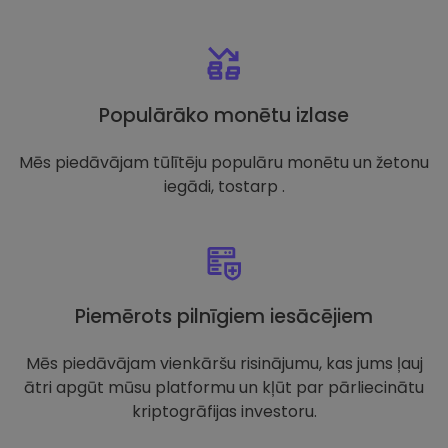
Populārāko monētu izlase
Mēs piedāvājam tūlītēju populāru monētu un žetonu
iegādi, tostarp .
Piemērots pilnīgiem iesācējiem
Mēs piedāvājam vienkāršu risinājumu, kas jums ļauj
ātri apgūt mūsu platformu un kļūt par pārliecinātu
kriptogrāfijas investoru.