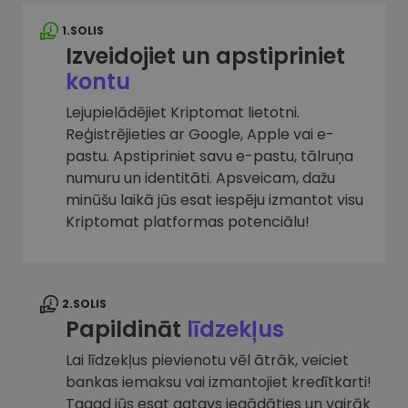
1.SOLIS
Izveidojiet un apstipriniet
kontu
Lejupielādējiet Kriptomat lietotni.
Reģistrējieties ar Google, Apple vai e-
pastu. Apstipriniet savu e-pastu, tālruņa
numuru un identitāti. Apsveicam, dažu
minūšu laikā jūs esat iespēju izmantot visu
Kriptomat platformas potenciālu!
2.SOLIS
Papildināt
līdzekļus
Lai līdzekļus pievienotu vēl ātrāk, veiciet
bankas iemaksu vai izmantojiet kredītkarti!
Tagad jūs esat gatavs iegādāties un vairāk