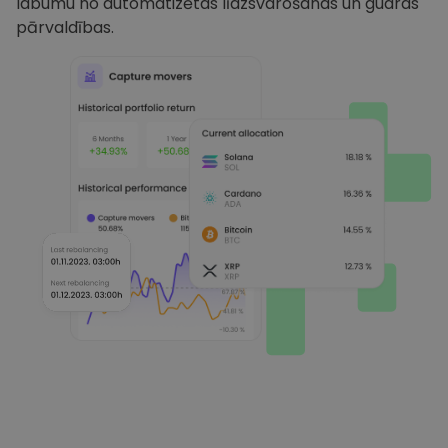
labumu no automatizētas līdzsvarošanas un gudras
pārvaldības.