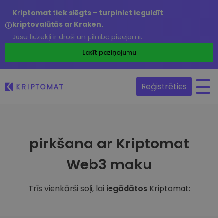
Kriptomat tiek slēgts – turpiniet ieguldīt
kriptovalūtās ar Kraken.
Jūsu līdzekļi ir droši un pilnībā pieejami.
Lasīt paziņojumu
Reģistrēties
pirkšana ar Kriptomat
Web3 maku
Trīs vienkārši soļi, lai
iegādātos
Kriptomat: