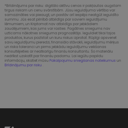
*Brīdinājums par risku: digitālo aktīvu cenas ir pakļautas augstam
tirgus riskam un cenu svārstībām. Jūsu ieguldījuma vērtība var
samazināties vai pieaugt, un pastāv arī iespēja neatgūt ieguldīto
summu. Jūs esat pilnībā atbildīgs par saviem ieguldījumu
lēmumiem, un Kriptomat nav atbildīgs par jebkādiem
zaudējumiem, kas jums var rasties. Pagātnes sniegums nav
uzticams nākotnes snieguma prognozētājs. Ieguldiet tikai tajos
produktos, kurus pazīstat un kuru riskus izprotat. Rūpīgi apsveriet
savu ieguldījumu pieredzi, finansiālo stāvokli, ieguldījumu mērķus
un riska toleranci un pirms jebkādu ieguldījumu veikšanas
konsultējieties ar neatkarīgu finanšu konsultantu. Šo materiālu
nedrīkst uzskatīt par finanšu padomu. Lai iegūtu papildu
informāciju, skatiet mūsu
Pakalpojumu sniegšanas noteikumus
un
Brīdinājumu par risku
.