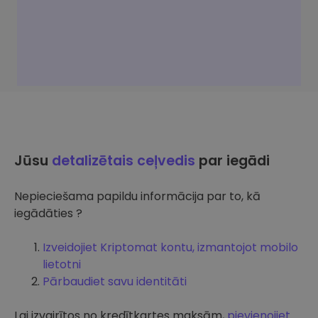
Jūsu
detalizētais ceļvedis
par iegādi
Nepieciešama papildu informācija par to, kā
iegādāties ?
Izveidojiet Kriptomat kontu, izmantojot mobilo
lietotni
Pārbaudiet savu identitāti
Lai izvairītos no kredītkartes maksām,
pievienojiet