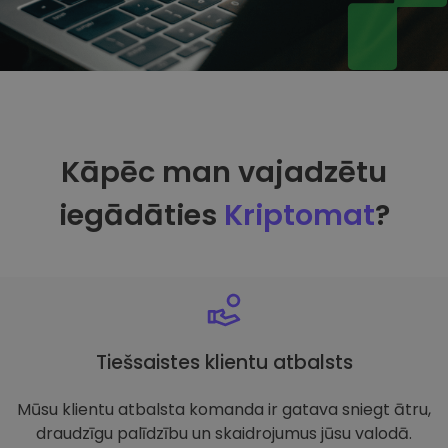
Kāpēc man vajadzētu
iegādāties
Kriptomat
?
Tiešsaistes klientu atbalsts
Mūsu klientu atbalsta komanda ir gatava sniegt ātru,
draudzīgu palīdzību un skaidrojumus jūsu valodā.