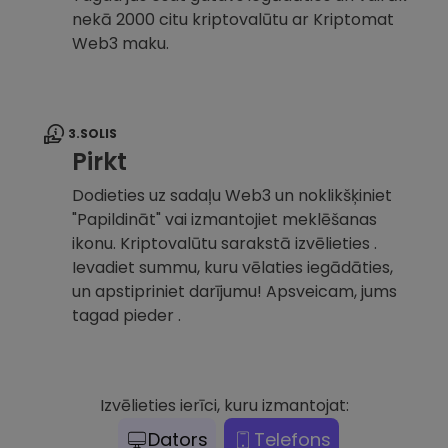
nekā 2000 citu kriptovalūtu ar Kriptomat
Web3 maku.
3.SOLIS
Pirkt
Dodieties uz sadaļu Web3 un noklikšķiniet
"Papildināt" vai izmantojiet meklēšanas
ikonu. Kriptovalūtu sarakstā izvēlieties .
Ievadiet summu, kuru vēlaties iegādāties,
un apstipriniet darījumu! Apsveicam, jums
tagad pieder .
Izvēlieties ierīci, kuru izmantojat:
Dators
Telefons