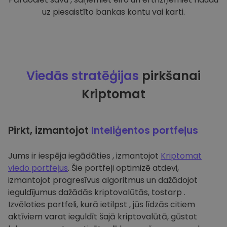
uz piesaistīto bankas kontu vai karti.
Viedās stratēģijas
pirkšanai
Kriptomat
Pirkt, izmantojot
Inteliģentos portfeļus
Jums ir iespēja iegādāties , izmantojot
Kriptomat
viedo portfeļus
. Šie portfeļi optimizē atdevi,
izmantojot progresīvus algoritmus un dažādojot
ieguldījumus dažādās kriptovalūtās, tostarp .
Izvēloties portfeli, kurā ietilpst , jūs līdzās citiem
aktīviem varat ieguldīt šajā kriptovalūtā, gūstot