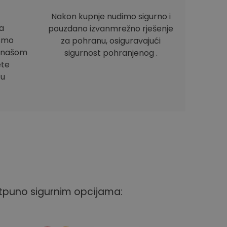
Nakon kupnje nudimo sigurno i
a
pouzdano izvanmrežno rješenje
ismo
za pohranu, osiguravajući
e našom
sigurnost pohranjenog .
ete
 u
otpuno sigurnim opcijama: