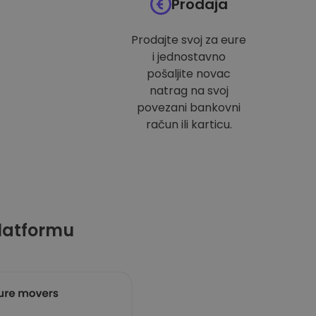
Prodaja
Prodajte svoj za eure
i jednostavno
pošaljite novac
natrag na svoj
povezani bankovni
račun ili karticu.
latformu