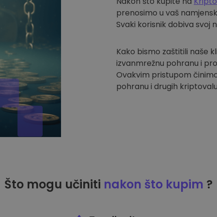
Nakon što kupite na
Kript
prenosimo u vaš namjenski 
Svaki korisnik dobiva svoj 
Kako bismo zaštitili naše k
izvanmrežnu pohranu i pro
Ovakvim pristupom činimo
pohranu i drugih kriptovalu
Što mogu učiniti
nakon što kupim
?