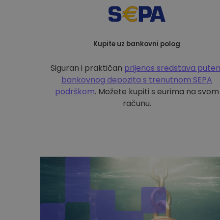
Kupite uz bankovni polog
Siguran i praktičan
prijenos sredstava pute
bankovnog depozita s
trenutnom SEPA
podrškom
. Možete kupiti s eurima na svom
računu.