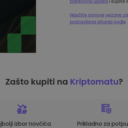
bankovne uplate
i kupite
Naučite osnove vezane za
postavljana pitanja ovdje
.
Zašto kupiti na
Kriptomatu
?
jbolji izbor novčića
Prikladno za potp