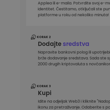
Applea ili e-maila. Potvrdite svoj e-mai
Istraživač ulaganja
identitet. Čestitamo, otključali ste pu
Pronađi svoju kripto strategiju
platforme u roku od nekoliko minuta!
KORAK 2
Dodajte
sredstva
Napravite bankovni polog ili upotrijebi
brže dodavanje sredstava. Sada ste sp
2000 drugih kriptovaluta s novčanik
KORAK 3
Kupi
Idite na odjeljak Web3 i kliknite "Nadopu
ikonu za pretraživanje. Odaberite s po