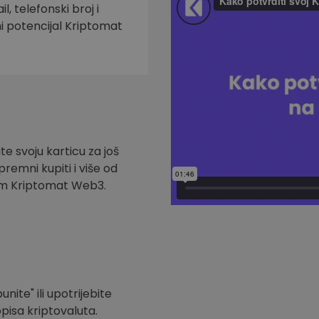
l, telefonski broj i
ni potencijal Kriptomat
te svoju karticu za još
remni kupiti i više od
om Kriptomat Web3.
nite" ili upotrijebite
pisa kriptovaluta.