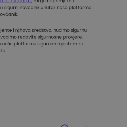
omat platformi
, mi ga neprimjetno
i sigurni novčanik unutar naše platforme.
novčanik.
lijente i njihova sredstva, nudimo sigurnu
vodimo redovite sigurnosne provjere.
 našu platformu sigurnim mjestom za
ta.