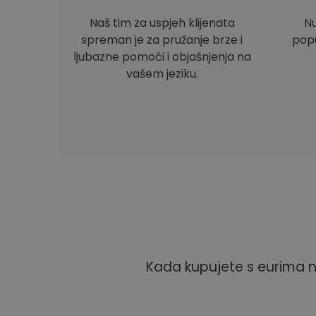
Naš tim za uspjeh klijenata
Nu
spreman je za pružanje brze i
popu
ljubazne pomoći i objašnjenja na
vašem jeziku.
Kada kupujete s eurima n