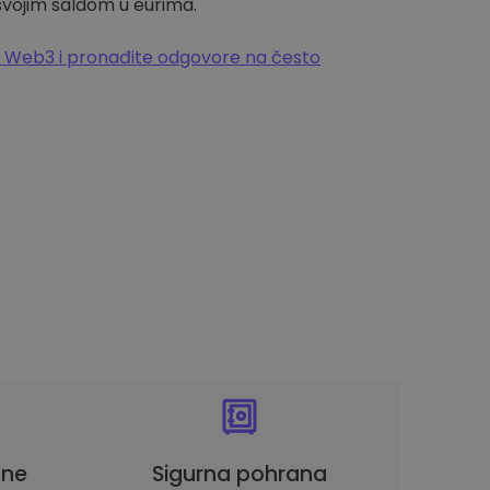
 svojim saldom u eurima.
 Web3 i pronađite odgovore na često
une
Sigurna pohrana