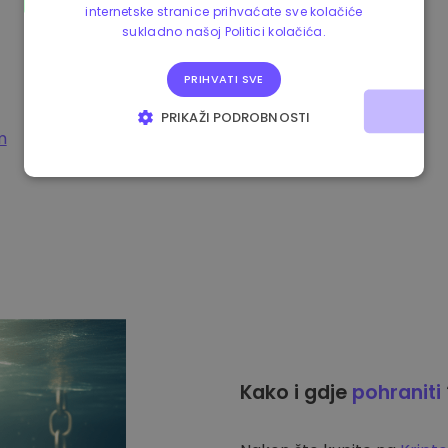
internetske stranice prihvaćate sve kolačiće
sukladno našoj Politici kolačića.
PRIHVATI SVE
PRIKAŽI PODROBNOSTI
m
NUŽNO POTREBNI KOLAČIĆI
IZVEDBA
CILJANOST
FUNKCIONALNOST
Kako i gdje
pohraniti