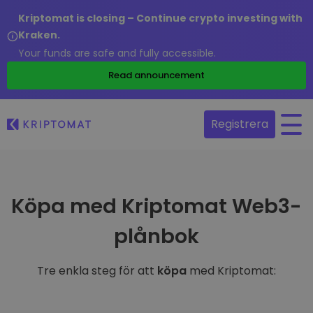
Kriptomat is closing – Continue crypto investing with
Kraken.
Your funds are safe and fully accessible.
Read announcement
Registrera
Köpa med Kriptomat Web3-
plånbok
Tre enkla steg för att
köpa
med Kriptomat: