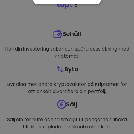
NÖDVÄNDIGT
köpt
?
PRESTANDA
INRIKTNING
Behåll
FUNKTIONER
Håll din investering säker och spåra dess ökning med
Kriptomat.
Byta
Byt dina mot andra kryptovalutor på Kriptomat för
att enkelt diversifiera din portfölj.
Sälj
Sälj din för euro och ta smidigt ut pengarna tillbaka
till ditt kopplade bankkonto eller kort.