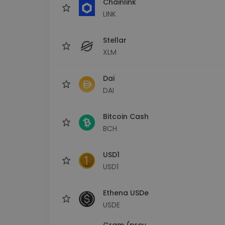
Chainlink
LINK
Stellar
XLM
Dai
DAI
Bitcoin Cash
BCH
USD1
USD1
Ethena USDe
USDE
Gram (prev.