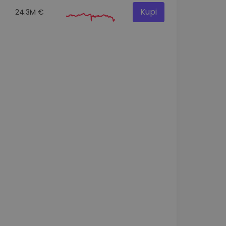
Kupi
24.3M €