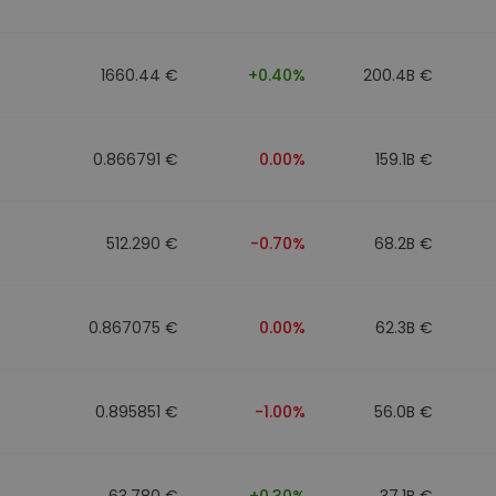
1660.44 €
+0.40%
200.4B €
0.866791 €
0.00%
159.1B €
512.290 €
-0.70%
68.2B €
0.867075 €
0.00%
62.3B €
0.895851 €
-1.00%
56.0B €
63.780 €
+0.30%
37.1B €