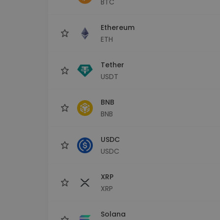
BTC
Istraživač ulaganja
Pronađi svoju kripto strategiju
Ethereum
ETH
Tether
USDT
BNB
BNB
USDC
USDC
XRP
XRP
Solana