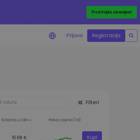
Pročitajte obavijest
Prijava
Registracija
cijenama
 cijena vaših
tva
 ulaganje
Filteri
elja
 optimalnu
Količina u 24h
Prikaz cijene (7d)
Kupi
16.6B €