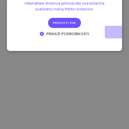
internetske stranice prihvaćate sve kolačiće
1.160000 €
-3.00%
3.2B €
sukladno našoj Politici kolačića.
PRIHVATI SVE
PRIKAŽI PODROBNOSTI
NUŽNO POTREBNI KOLAČIĆI
IZVEDBA
CILJANOST
FUNKCIONALNOST