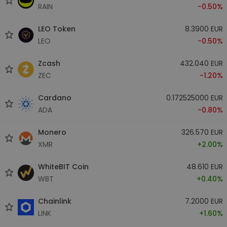
RAIN
-0.50%
LEO Token
8.3900 EUR
LEO
-0.50%
Zcash
432.040 EUR
ZEC
-1.20%
Cardano
0.172525000 EUR
ADA
-0.80%
Monero
326.570 EUR
XMR
+2.00%
WhiteBIT Coin
48.610 EUR
WBT
+0.40%
Chainlink
7.2000 EUR
LINK
+1.60%