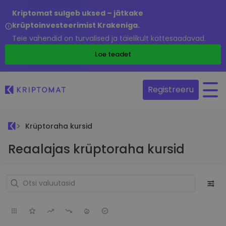
Kriptomat sulgeb uksed – jätkake
krüptoinvesteerimist Krakeniga.
Teie vahendid on turvalised ja täielikult kättesaadavad.
Loe teadet
Registreeru
Krüptoraha kursid
Reaalajas krüptoraha kursid