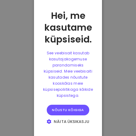
Hei, me
kasutame
küpsiseid.
See veebisait kasutab
kasutajakogemuse
parandamiseks
küpsiseid. Meie veebisaiti
kasutades nõustute
kooskõlas meie
küpsisepoliitikaga kõikide
küpsistega.
NÕUSTU KÕIGIGA
NÄITA ÜKSIKASJU
HÄDAVAJALIKUD