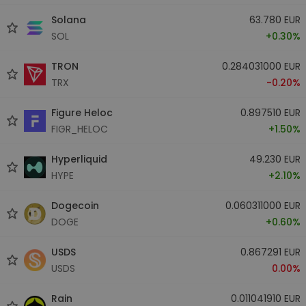
Solana
63.780 EUR
SOL
+0.30%
TRON
0.284031000 EUR
TRX
-0.20%
Figure Heloc
0.897510 EUR
FIGR_HELOC
+1.50%
Hyperliquid
49.230 EUR
HYPE
+2.10%
Dogecoin
0.060311000 EUR
DOGE
+0.60%
USDS
0.867291 EUR
USDS
0.00%
Rain
0.011041910 EUR