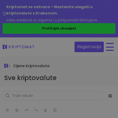
Kriptomat se zatvara – Nastavite ulagati u
kriptovalute s Krakenom.
Vaša sredstva su sigurna i u potpunosti dostupna.
Pročitajte obavijest
Registracija
Cijene kriptovaluta
Sve kriptovalute