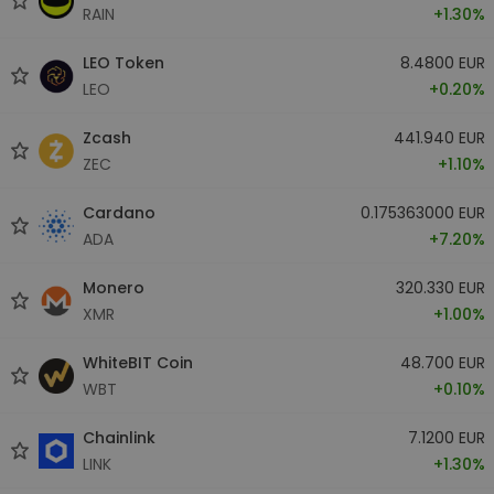
RAIN
+1.30%
LEO Token
8.4800 EUR
LEO
+0.20%
Zcash
441.940 EUR
ZEC
+1.10%
Cardano
0.175363000 EUR
ADA
+7.20%
Monero
320.330 EUR
XMR
+1.00%
WhiteBIT Coin
48.700 EUR
WBT
+0.10%
Chainlink
7.1200 EUR
LINK
+1.30%