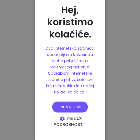
Hej,
koristimo
kolačiće.
Ova internetska stranica
upotrebljava kolačiće u
svrhe poboljšanja
korisničkog iskustva.
Uporabom internetske
stranice prihvaćate sve
kolačiće sukladno našoj
Politici kolačića.
PRIHVATI SVE
PRIKAŽI
PODROBNOSTI
NUŽNO POTREBNI
KOLAČIĆI