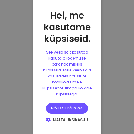
Hei, me
kasutame
küpsiseid.
See veebisait kasutab
kasutajakogemuse
parandamiseks
küpsiseid. Meie veebisaiti
kasutades nõustute
kooskõlas meie
küpsisepoliitikaga kõikide
küpsistega.
NÕUSTU KÕIGIGA
NÄITA ÜKSIKASJU
HÄDAVAJALIKUD