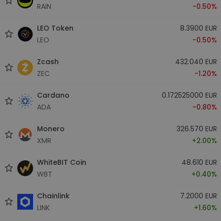
RAIN
-0.50%
LEO Token
8.3900 EUR
LEO
-0.50%
Zcash
432.040 EUR
ZEC
-1.20%
Cardano
0.172525000 EUR
ADA
-0.80%
Monero
326.570 EUR
XMR
+2.00%
WhiteBIT Coin
48.610 EUR
WBT
+0.40%
Chainlink
7.2000 EUR
LINK
+1.60%