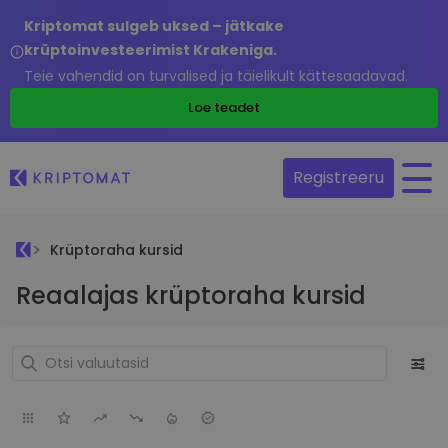
Kriptomat sulgeb uksed – jätkake
krüptoinvesteerimist Krakeniga.
Teie vahendid on turvalised ja täielikult kättesaadavad.
Loe teadet
Registreeru
Krüptoraha kursid
Reaalajas krüptoraha kursid