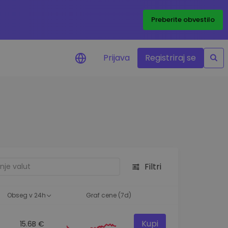
Preberite obvestilo
Prijava
Registriraj se
eni
ije o cenah vaših
ov
dstva
e priložnosti
Filtri
felja
i za optimalno
Obseg v 24h
Graf cene (7d)
Kupi
15.6B €