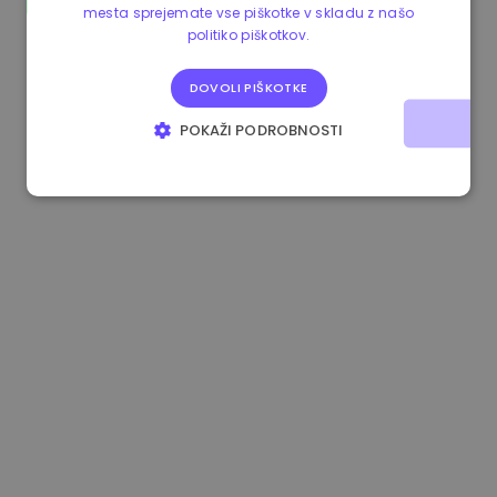
mesta sprejemate vse piškotke v skladu z našo
1.160000 €
-4.10%
3.2B €
politiko piškotkov.
DOVOLI PIŠKOTKE
POKAŽI PODROBNOSTI
NUJNO POTREBNI
IZVEDBENI
CILJANJE
FUNKCIONALNOST