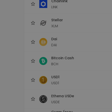
Chainlink
LINK
Stellar
XLM
Dai
DAI
Bitcoin Cash
BCH
USD1
USD1
Ethena USDe
USDE
Gram (prev.