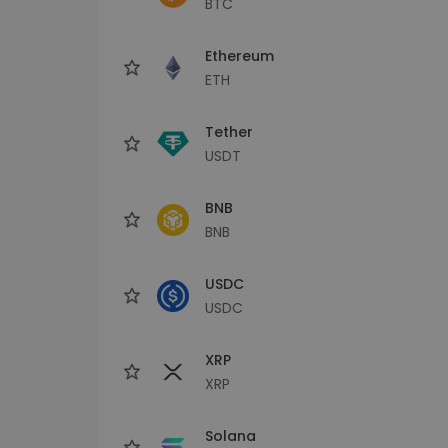
BTC
Raziskovalec naložb
Najdi svojo kripto strategijo
Ethereum
ETH
Tether
USDT
BNB
BNB
USDC
USDC
XRP
XRP
Solana