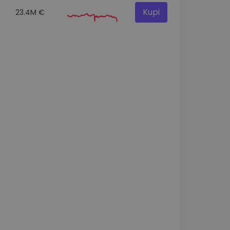
Kupi
23.4M €