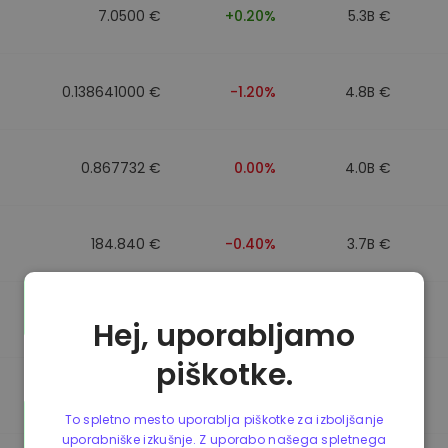
7.0500 €
+0.20%
5.3B €
0.138641000 €
-1.20%
4.8B €
0.867732 €
0.00%
4.0B €
184.840 €
-0.40%
3.7B €
0.867499 €
0.00%
3.5B €
Hej, uporabljamo
piškotke.
0.867435 €
0.00%
3.4B €
To spletno mesto uporablja piškotke za izboljšanje
uporabniške izkušnje. Z uporabo našega spletnega