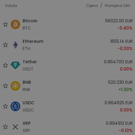
/
Valuta
Cijena
Promjena 24h
Bitcoin
56022.00 EUR
BTC
-0.40%
Ethereum
1655.14 EUR
ETH
-0.30%
Tether
0.864700 EUR
USDT
0.00%
BNB
520.230 EUR
BNB
+1.30%
USDC
0.864925 EUR
USDC
0.00%
XRP
0.894912 EUR
XRP
-0.10%