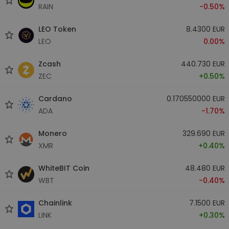
RAIN
-0.50%
LEO Token
8.4300 EUR
LEO
0.00%
Zcash
440.730 EUR
ZEC
+0.50%
Cardano
0.170550000 EUR
ADA
-1.70%
Monero
329.690 EUR
XMR
+0.40%
WhiteBIT Coin
48.480 EUR
WBT
-0.40%
Chainlink
7.1500 EUR
LINK
+0.30%