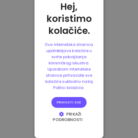
Hej,
koristimo
kolačiće.
Ova internetska stranica
upotrebljava kolačiće u
svrhe poboljšanja
korisničkog iskustva.
Uporabom internetske
stranice prihvaćate sve
kolačiće sukladno našoj
Politici kolačića.
PRIHVATI SVE
PRIKAŽI
PODROBNOSTI
NUŽNO POTREBNI
KOLAČIĆI