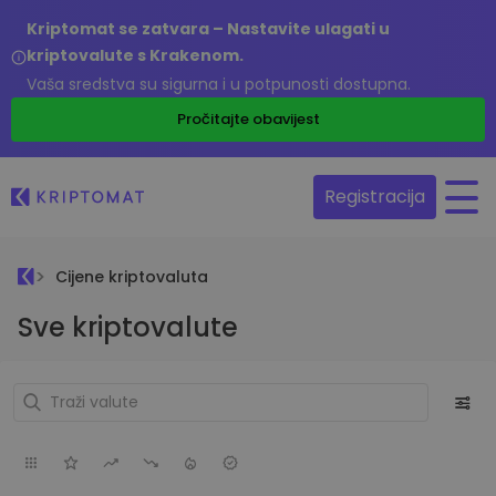
Kriptomat se zatvara – Nastavite ulagati u
kriptovalute s Krakenom.
Vaša sredstva su sigurna i u potpunosti dostupna.
Pročitajte obavijest
Registracija
Cijene kriptovaluta
Sve kriptovalute