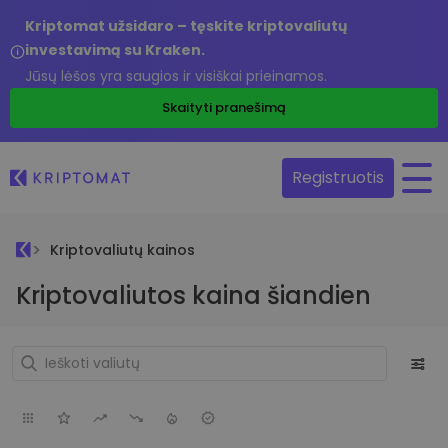
Kriptomat užsidaro – tęskite kriptovaliutų
investavimą su Kraken.
Jūsų lėšos yra saugios ir visiškai prieinamos.
Skaityti pranešimą
Registruotis
Kriptovaliutų kainos
Kriptovaliutos kaina šiandien