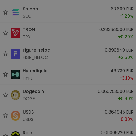
Solana
63.690 EUR
SOL
+1.20%
TRON
0.283193000 EUR
TRX
+0.20%
Figure Heloc
0.890649 EUR
FIGR_HELOC
+2.50%
Hyperliquid
46.730 EUR
HYPE
-3.10%
Dogecoin
0.060253000 EUR
DOGE
+0.90%
USDS
0.864945 EUR
USDS
0.00%
Rain
0.011005220 EUR