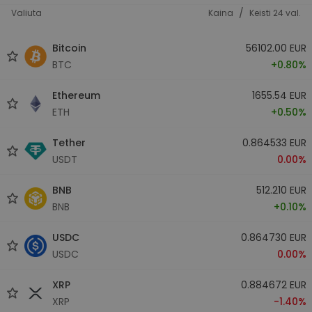
/
Valiuta
Kaina
Keisti 24 val.
Bitcoin
56102.00 EUR
BTC
+0.80%
Ethereum
1655.54 EUR
ETH
+0.50%
Tether
0.864533 EUR
USDT
0.00%
BNB
512.210 EUR
BNB
+0.10%
USDC
0.864730 EUR
USDC
0.00%
XRP
0.884672 EUR
XRP
-1.40%