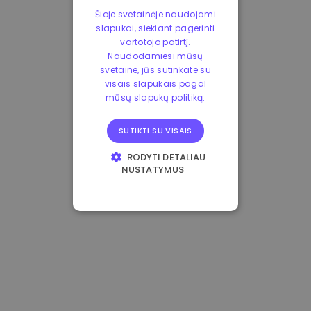
Šioje svetainėje naudojami
slapukai, siekiant pagerinti
vartotojo patirtį.
Naudodamiesi mūsų
svetaine, jūs sutinkate su
visais slapukais pagal
mūsų slapukų politiką.
SUTIKTI SU VISAIS
RODYTI DETALIAU
NUSTATYMUS
BŪTINIEJI
VEIKIMĄ GERINANTYS
TIKSLINIAI
FUNKCINIAI