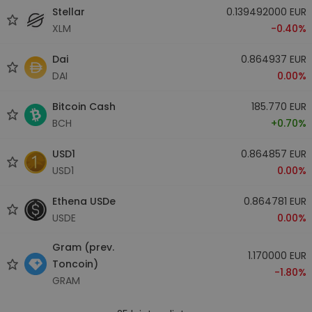
Stellar
0.139492000 EUR
XLM
-0.40%
Dai
0.864937 EUR
DAI
0.00%
Bitcoin Cash
185.770 EUR
BCH
+0.70%
USD1
0.864857 EUR
USD1
0.00%
Ethena USDe
0.864781 EUR
USDE
0.00%
Gram (prev.
1.170000 EUR
Toncoin)
-1.80%
GRAM