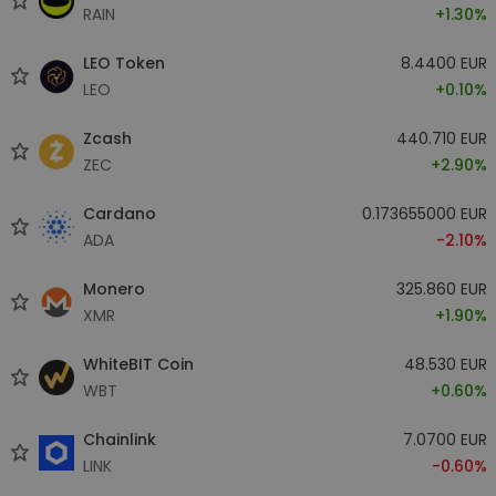
RAIN
+1.30%
LEO Token
8.4400 EUR
LEO
+0.10%
Zcash
440.710 EUR
ZEC
+2.90%
Cardano
0.173655000 EUR
ADA
-2.10%
Monero
325.860 EUR
XMR
+1.90%
WhiteBIT Coin
48.530 EUR
WBT
+0.60%
Chainlink
7.0700 EUR
LINK
-0.60%