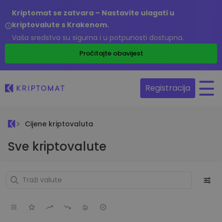
Kriptomat se zatvara – Nastavite ulagati u
kriptovalute s Krakenom.
Vaša sredstva su sigurna i u potpunosti dostupna.
Pročitajte obavijest
Registracija
Cijene kriptovaluta
Sve kriptovalute