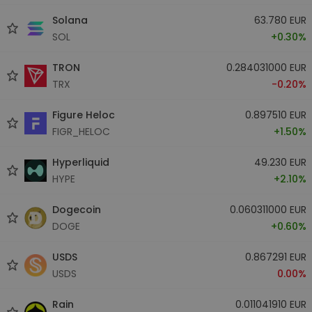
Solana
63.780 EUR
SOL
+0.30%
TRON
0.284031000 EUR
TRX
-0.20%
Figure Heloc
0.897510 EUR
FIGR_HELOC
+1.50%
Hyperliquid
49.230 EUR
HYPE
+2.10%
Dogecoin
0.060311000 EUR
DOGE
+0.60%
USDS
0.867291 EUR
USDS
0.00%
Rain
0.011041910 EUR