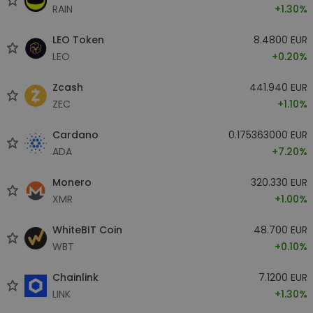
RAIN
+1.30%
LEO Token
8.4800 EUR
LEO
+0.20%
Zcash
441.940 EUR
ZEC
+1.10%
Cardano
0.175363000 EUR
ADA
+7.20%
Monero
320.330 EUR
XMR
+1.00%
WhiteBIT Coin
48.700 EUR
WBT
+0.10%
Chainlink
7.1200 EUR
LINK
+1.30%