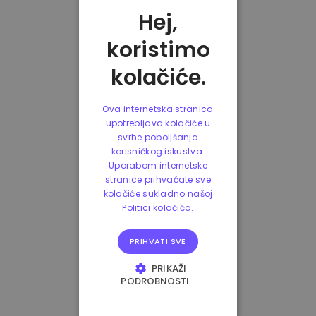
Hej,
koristimo
kolačiće.
Ova internetska stranica
upotrebljava kolačiće u
svrhe poboljšanja
korisničkog iskustva.
Uporabom internetske
stranice prihvaćate sve
kolačiće sukladno našoj
Politici kolačića.
PRIHVATI SVE
PRIKAŽI
PODROBNOSTI
NUŽNO POTREBNI
KOLAČIĆI