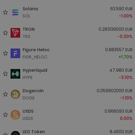
Solana
63.590 EUR
SOL
-1.00%
TRON
0.283139000 EUR
TRX
-0.30%
Figure Heloc
0.883557 EUR
FIGR_HELOC
+1.70%
Hyperliquid
47.980 EUR
HYPE
-3.10%
Dogecoin
0.059902000 EUR
DOGE
-1.10%
USDS
0.866093 EUR
USDS
0.00%
LEO Token
8.4500 EUR