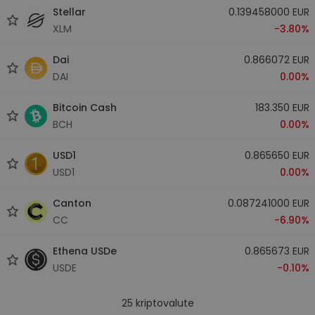
Stellar
0.139458000 EUR
XLM
-3.80%
Dai
0.866072 EUR
DAI
0.00%
Bitcoin Cash
183.350 EUR
BCH
0.00%
USD1
0.865650 EUR
USD1
0.00%
Canton
0.087241000 EUR
CC
-6.90%
Ethena USDe
0.865673 EUR
USDE
-0.10%
25
kriptovalute