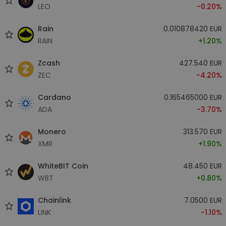
LEO
-0.20%
Rain
0.010878420 EUR
RAIN
+1.20%
Zcash
427.540 EUR
ZEC
-4.20%
Cardano
0.165465000 EUR
ADA
-3.70%
Monero
313.570 EUR
XMR
+1.90%
WhiteBIT Coin
48.450 EUR
WBT
+0.80%
Chainlink
7.0500 EUR
LINK
-1.10%