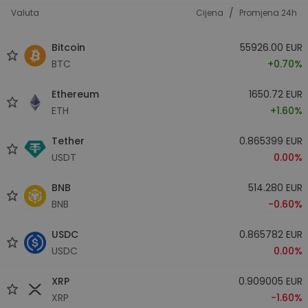
/
Valuta
Cijena
Promjena 24h
Bitcoin
55926.00 EUR
BTC
+0.70%
Ethereum
1650.72 EUR
ETH
+1.60%
Tether
0.865399 EUR
USDT
0.00%
BNB
514.280 EUR
BNB
-0.60%
USDC
0.865782 EUR
USDC
0.00%
XRP
0.909005 EUR
XRP
-1.60%