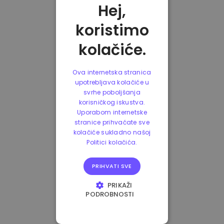
Hej,
koristimo
kolačiće.
Ova internetska stranica
upotrebljava kolačiće u
svrhe poboljšanja
korisničkog iskustva.
Uporabom internetske
stranice prihvaćate sve
kolačiće sukladno našoj
Politici kolačića.
PRIHVATI SVE
PRIKAŽI
PODROBNOSTI
NUŽNO POTREBNI
KOLAČIĆI