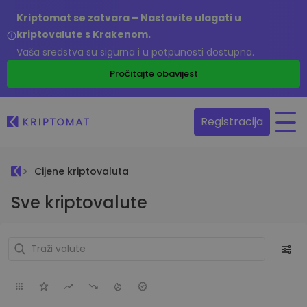
Kriptomat se zatvara – Nastavite ulagati u
kriptovalute s Krakenom.
Vaša sredstva su sigurna i u potpunosti dostupna.
Pročitajte obavijest
Registracija
Cijene kriptovaluta
Sve kriptovalute