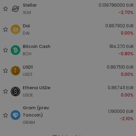
Stellar
0.139786000 EUR
XLM
-2.70%
Dai
0.867902 EUR
DAI
0.00%
Bitcoin Cash
184.270 EUR
BCH
-0.80%
USD1
0.867510 EUR
USD1
0.00%
Ethena USDe
0.867411 EUR
USDE
0.00%
Gram (prev.
1.190000 EUR
Toncoin)
-2.10%
GRAM