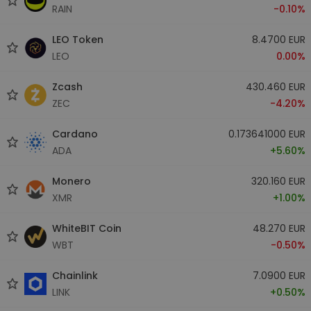
RAIN
-0.10%
LEO Token
8.4700 EUR
LEO
0.00%
Zcash
430.460 EUR
ZEC
-4.20%
Cardano
0.173641000 EUR
ADA
+5.60%
Monero
320.160 EUR
XMR
+1.00%
WhiteBIT Coin
48.270 EUR
WBT
-0.50%
Chainlink
7.0900 EUR
LINK
+0.50%