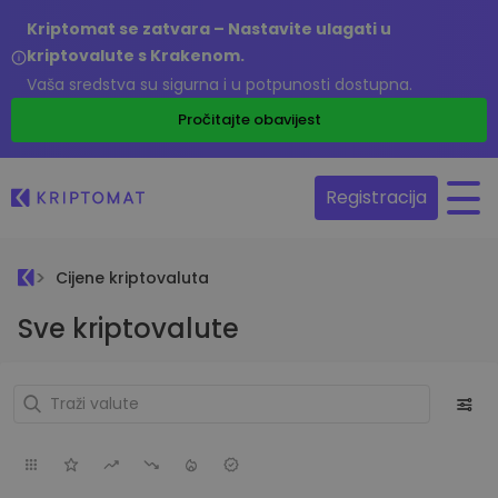
Kriptomat se zatvara – Nastavite ulagati u
kriptovalute s Krakenom.
Vaša sredstva su sigurna i u potpunosti dostupna.
Pročitajte obavijest
Registracija
Cijene kriptovaluta
Sve kriptovalute