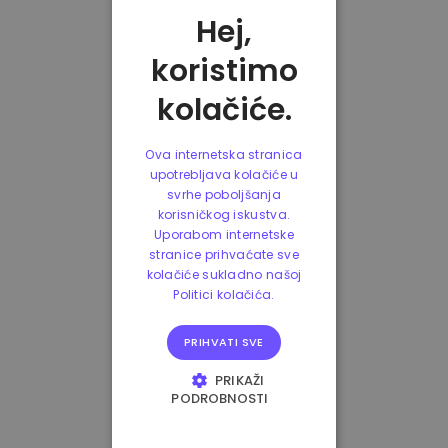
Hej,
koristimo
kolačiće.
Ova internetska stranica
upotrebljava kolačiće u
svrhe poboljšanja
korisničkog iskustva.
Uporabom internetske
stranice prihvaćate sve
kolačiće sukladno našoj
Politici kolačića.
PRIHVATI SVE
PRIKAŽI
PODROBNOSTI
NUŽNO POTREBNI
KOLAČIĆI