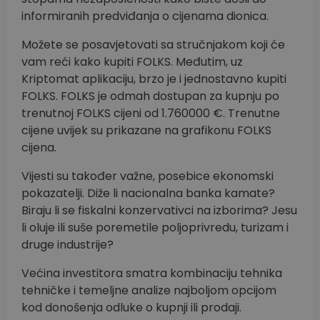
informiranih predviđanja o cijenama dionica.
Možete se posavjetovati sa stručnjakom koji će
vam reći kako kupiti FOLKS. Međutim, uz
Kriptomat aplikaciju, brzo je i jednostavno kupiti
FOLKS. FOLKS je odmah dostupan za kupnju po
trenutnoj FOLKS cijeni od 1.760000 €. Trenutne
cijene uvijek su prikazane na grafikonu FOLKS
cijena.
Vijesti su također važne, posebice ekonomski
pokazatelji. Diže li nacionalna banka kamate?
Biraju li se fiskalni konzervativci na izborima? Jesu
li oluje ili suše poremetile poljoprivredu, turizam i
druge industrije?
Većina investitora smatra kombinaciju tehnika
tehničke i temeljne analize najboljom opcijom
kod donošenja odluke o kupnji ili prodaji.