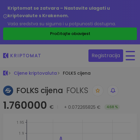
Kriptomat se zatvara – Nastavite ulagati u
kriptovalute s Krakenom.
Vaša sredstva su sigurna i u potpunosti dostupna.
Pročitajte obavijest
Registracija
Cijene kriptovaluta
FOLKS cijena
FOLKS cijena
FOLKS
1.760000
€
+
0.072265825 €
4.68 %