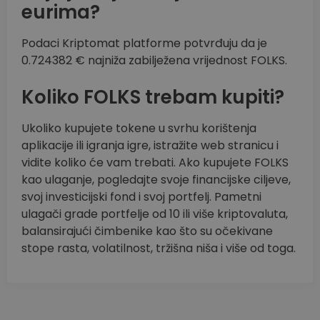
eurima?
Podaci Kriptomat platforme potvrđuju da je
0.724382 € najniža zabilježena vrijednost FOLKS.
Koliko FOLKS trebam kupiti?
Ukoliko kupujete tokene u svrhu korištenja
aplikacije ili igranja igre, istražite web stranicu i
vidite koliko će vam trebati. Ako kupujete FOLKS
kao ulaganje, pogledajte svoje financijske ciljeve,
svoj investicijski fond i svoj portfelj. Pametni
ulagači grade portfelje od 10 ili više kriptovaluta,
balansirajući čimbenike kao što su očekivane
stope rasta, volatilnost, tržišna niša i više od toga.