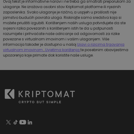
Ovaj tekst je informativne naravi i ne treba ga smatrati preporukom za
ulaganje. Ne izražava osobni stav Kriptomat platforme ili njezinih
zaposlenika. Svako ulaganje je rizično, a uspjeh u prošlosti nije
jamstvo budućih povrata uloga. Riskirajte samo sredstva koja si
možete priuštiti izgubiti. Korištenjem naših usluga potvrđujete da ste
svjesni rizika povezanih s korištenjem istih te da u potpunosti
razumijete i prihvaćate naše odricanje od odgovornosti za rizike
povezane s virtualnom imovinom i vašim ulaganjem. Više
informacija također je dostupno u našoj
Izjavi o rizicima trgovanja
virtualnom imovinom
,
Uvjetima korištenja
te posebnim obavijestima
upozorenja koje primate dok koristite naše usluge.