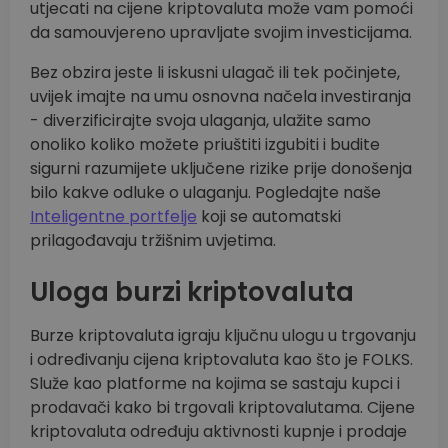
utjecati na cijene kriptovaluta može vam pomoći
da samouvjereno upravljate svojim investicijama.
Bez obzira jeste li iskusni ulagač ili tek počinjete,
uvijek imajte na umu osnovna načela investiranja
- diverzificirajte svoja ulaganja, ulažite samo
onoliko koliko možete priuštiti izgubiti i budite
sigurni razumijete uključene rizike prije donošenja
bilo kakve odluke o ulaganju. Pogledajte naše
Inteligentne portfelje
koji se automatski
prilagođavaju tržišnim uvjetima.
Uloga burzi kriptovaluta
Burze kriptovaluta igraju ključnu ulogu u trgovanju
i određivanju cijena kriptovaluta kao što je FOLKS.
Služe kao platforme na kojima se sastaju kupci i
prodavači kako bi trgovali kriptovalutama. Cijene
kriptovaluta određuju aktivnosti kupnje i prodaje