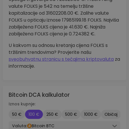
valute FOLKS je 542 na temelju tržišne
kapitalizacije od 31602208.00 €. Zalihe valute
FOLKS u opticaju iznose 17985199.18 FOLKS. Najviša
zabilježena FOLKS cijena je 41.630 €. Najniža
zabilježena FOLKS cijena je 0.724382 €.
U kakvom su odnosu kretanja cijena FOLKS s
tržišnim trendovima? Provjerite našu
sveobuhvatnu stranicu s tečajima kriptovaluta
za
informacije.
Bitcoin DCA kalkulator
Iznos kupnje:
50 €
100 €
250 €
500 €
1000 €
Običaj
Valuta:
Bitcoin BTC