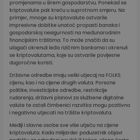
promjenama u širem gospodarstvu. Ponekad se
kriptovalute pak kreću u suprotnom smjeru. Na
primjer, mnoge su kriptovalute ostvarile
impresivne dobitke unatoč propasti banaka i
gospodarskoj nesigurnosti na međunarodnim
financijskim tržištima. To može značiti da su
ulagači okrenuli leđa rizičnim bankama i okrenuli
se kriptovalutama, koje su ostvarile povijesne
dugoročne koristi.
Državne odredbe imaju veliki utjecaj na FOLKS
cijenu, kao i na cijene drugih valuta. Porezne
politike, investicijske odredbe, restrikcije
rudarenja, državni planovi za službene digitalne
valute te ostali čimbenici razvitka mogu pozitivno
i negativno utjecati na tržište kriptovaluta.
Mediji i slavne osobe sve više utječu na cijene
kriptovaluta. Kada milijarder poduzetnik objavi