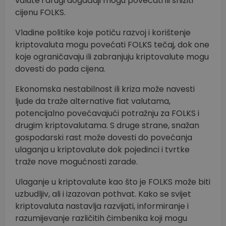
valute i drugi događaji mogu povećati ili sniziti
cijenu FOLKS.
Vladine politike koje potiču razvoj i korištenje
kriptovaluta mogu povećati FOLKS tečaj, dok one
koje ograničavaju ili zabranjuju kriptovalute mogu
dovesti do pada cijena.
Ekonomska nestabilnost ili kriza može navesti
ljude da traže alternative fiat valutama,
potencijalno povećavajući potražnju za FOLKS i
drugim kriptovalutama. S druge strane, snažan
gospodarski rast može dovesti do povećanja
ulaganja u kriptovalute dok pojedinci i tvrtke
traže nove mogućnosti zarade.
Ulaganje u kriptovalute kao što je FOLKS može biti
uzbudljiv, ali i izazovan pothvat. Kako se svijet
kriptovaluta nastavlja razvijati, informiranje i
razumijevanje različitih čimbenika koji mogu