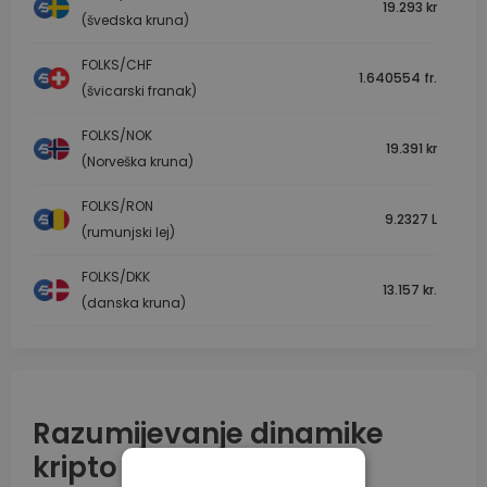
19.293 kr
(švedska kruna)
FOLKS/CHF
1.640554 fr.
(švicarski franak)
FOLKS/NOK
19.391 kr
(Norveška kruna)
FOLKS/RON
9.2327 L
(rumunjski lej)
FOLKS/DKK
13.157 kr.
(danska kruna)
Razumijevanje dinamike
kripto tržišta