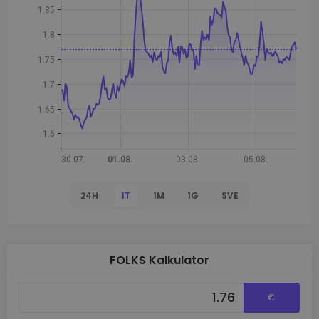
24H
1T
1M
1G
SVE
FOLKS Kalkulator
€