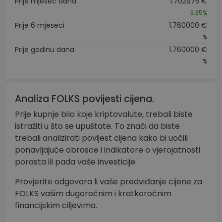
Prije mjesec dana
1.702975 €
3.35%
Prije 6 mjeseci
1.760000 €
%
Prije godinu dana
1.760000 €
%
Analiza FOLKS povijesti cijena.
Prije kupnje bilo koje kriptovalute, trebali biste
istražiti u što se upuštate. To znači da biste
trebali analizirati povijest cijena kako bi uočili
ponavljajuće obrasce i indikatore o vjerojatnosti
porasta ili pada vaše investicije.
Provjerite odgovara li vaše predviđanje cijene za
FOLKS vašim dugoročnim i kratkoročnim
financijskim ciljevima.