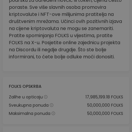
podršku za određeni novčić ili token, cijena često
poraste. Sve više slavnih osoba promovira
kriptovalute i NFT-ove milijunima pratitelja na
društvenim mrežama. Učinci ovih pozitivnih izjava
na cijene kriptovaluta ne mogu se zanemariti.
Pratite spominjanja FOLKS u vijestima, pratite
FOLKS na X-u. Posjetite online zajednicu projekta
na Discordu ili negdje drugdje. Što ste bolje
informirani, to ćete bolje odluke moći donositi.
FOLKS OPSKRBA
Zalihe u opticaju
17,985,199.18 FOLKS
Sveukupna ponuda
50,000,000 FOLKS
Maksimalna ponuda
50,000,000 FOLKS