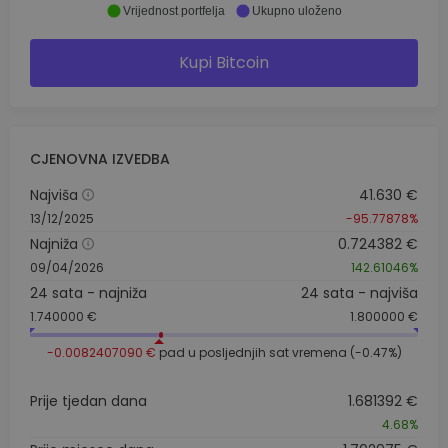
Vrijednost portfelja
Ukupno uloženo
Kupi Bitcoin
CJENOVNA IZVEDBA
Najviša
41.630 €
13/12/2025
-95.77878%
Najniža
0.724382 €
09/04/2026
142.61046%
24 sata - najniža
24 sata - najviša
1.740000 €
1.800000 €
-0.0082407090 €
pad u posljednjih sat vremena (-0.47%)
Prije tjedan dana
1.681392 €
4.68%