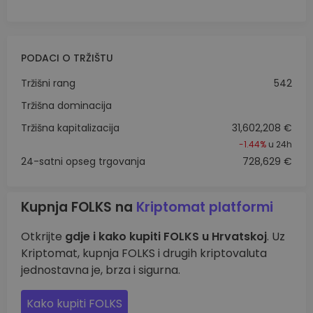
PODACI O TRŽIŠTU
Tržišni rang
542
Tržišna dominacija
Tržišna kapitalizacija
31,602,208 €
-1.44%
u 24h
24-satni opseg trgovanja
728,629 €
Kupnja FOLKS na
Kriptomat platformi
Otkrijte
gdje i kako kupiti FOLKS u Hrvatskoj
. Uz
Kriptomat, kupnja FOLKS i drugih kriptovaluta
jednostavna je, brza i sigurna.
Kako kupiti FOLKS