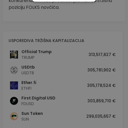
konkurenata može predstavljati rizik za tržišnu
poziciju FOLKS novčića.
IZVEDBA
CILJANOST
FUNKCIONALNOST
USPOREDIVA TRŽIŠNA KAPITALIZACIJA
Official Trump
313,517,827 €
TRUMP
USDtb
305,781,902 €
USDTB
Ether.fi
305,178,524 €
ETHFI
First Digital USD
303,859,710 €
FDUSD
Sun Token
299,035,657 €
SUN