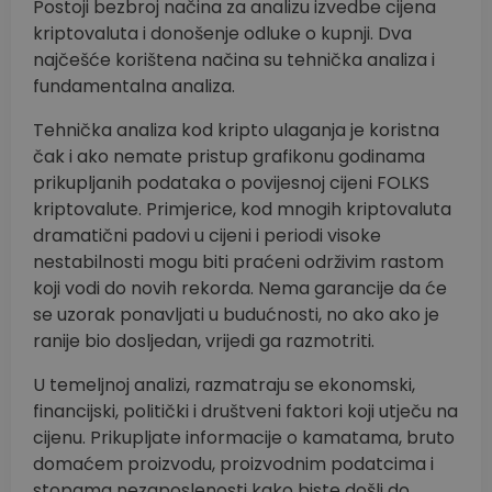
Postoji bezbroj načina za analizu izvedbe cijena
kriptovaluta i donošenje odluke o kupnji. Dva
najčešće korištena načina su tehnička analiza i
fundamentalna analiza.
Tehnička analiza kod kripto ulaganja je koristna
čak i ako nemate pristup grafikonu godinama
prikupljanih podataka o povijesnoj cijeni FOLKS
kriptovalute. Primjerice, kod mnogih kriptovaluta
dramatični padovi u cijeni i periodi visoke
nestabilnosti mogu biti praćeni održivim rastom
koji vodi do novih rekorda. Nema garancije da će
se uzorak ponavljati u budućnosti, no ako ako je
ranije bio dosljedan, vrijedi ga razmotriti.
U temeljnoj analizi, razmatraju se ekonomski,
financijski, politički i društveni faktori koji utječu na
cijenu. Prikupljate informacije o kamatama, bruto
domaćem proizvodu, proizvodnim podatcima i
stopama nezaposlenosti kako biste došli do