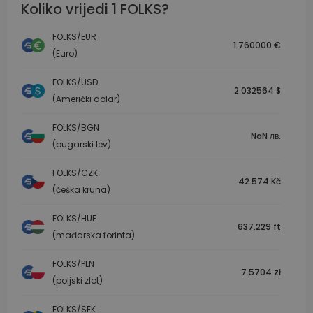
Koliko vrijedi 1 FOLKS?
FOLKS/EUR
1.760000 €
(Euro)
FOLKS/USD
2.032564 $
(Američki dolar)
FOLKS/BGN
NaN лв.
(bugarski lev)
FOLKS/CZK
42.574 Kč
(češka kruna)
FOLKS/HUF
637.229 ft
(mađarska forinta)
FOLKS/PLN
7.5704 zł
(poljski zlot)
FOLKS/SEK