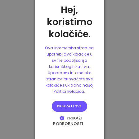
Hej,
koristimo
kolačiće.
Ova internetska stranica
upotrebljava kolačiće u
svrhe poboljšanja
korisničkog iskustva.
Uporabom internetske
stranice prihvaćate sve
kolačiće sukladno našoj
Politici kolačića.
PRIHVATI SVE
PRIKAŽI
PODROBNOSTI
NUŽNO POTREBNI
KOLAČIĆI