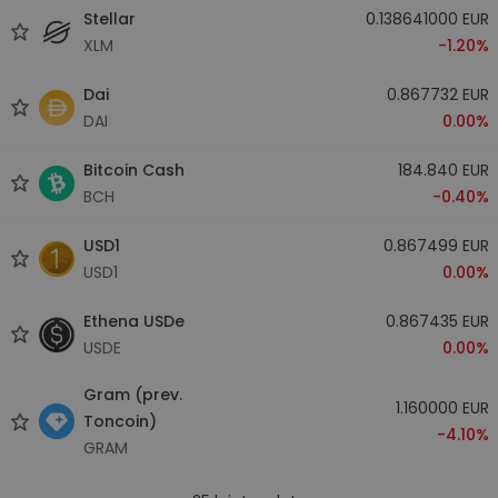
Stellar
0.138641000 EUR
XLM
-1.20%
Dai
0.867732 EUR
DAI
0.00%
Bitcoin Cash
184.840 EUR
BCH
-0.40%
USD1
0.867499 EUR
USD1
0.00%
Ethena USDe
0.867435 EUR
USDE
0.00%
Gram (prev.
1.160000 EUR
Toncoin)
-4.10%
GRAM