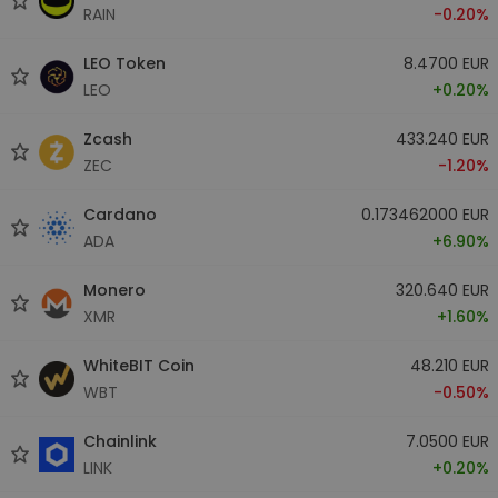
RAIN
-0.20%
LEO Token
8.4700 EUR
LEO
+0.20%
Zcash
433.240 EUR
ZEC
-1.20%
Cardano
0.173462000 EUR
ADA
+6.90%
Monero
320.640 EUR
XMR
+1.60%
WhiteBIT Coin
48.210 EUR
WBT
-0.50%
Chainlink
7.0500 EUR
LINK
+0.20%