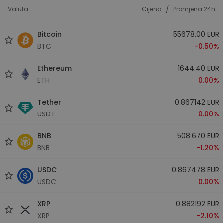
/
Valuta
Cijena
Promjena 24h
Bitcoin
55678.00 EUR
BTC
-0.50%
Ethereum
1644.40 EUR
ETH
0.00%
Tether
0.867142 EUR
USDT
0.00%
BNB
508.670 EUR
BNB
-1.20%
USDC
0.867478 EUR
USDC
0.00%
XRP
0.882192 EUR
XRP
-2.10%