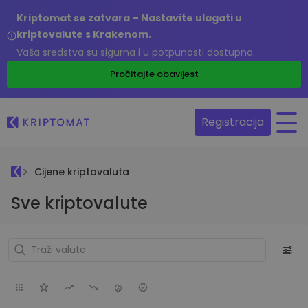
Kriptomat se zatvara – Nastavite ulagati u
kriptovalute s Krakenom.
Vaša sredstva su sigurna i u potpunosti dostupna.
Pročitajte obavijest
Registracija
Cijene kriptovaluta
Sve kriptovalute