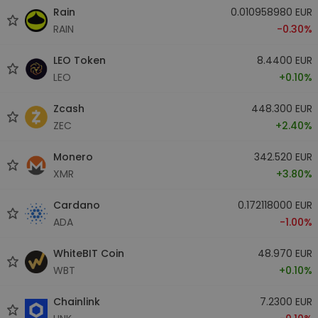
Rain
0.010958980 EUR
RAIN
-0.30%
LEO Token
8.4400 EUR
LEO
+0.10%
Zcash
448.300 EUR
ZEC
+2.40%
Monero
342.520 EUR
XMR
+3.80%
Cardano
0.172118000 EUR
ADA
-1.00%
WhiteBIT Coin
48.970 EUR
WBT
+0.10%
Chainlink
7.2300 EUR