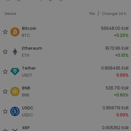
/
Devise
Prix
Changer 24 h
Bitcoin
56648.00 EUR
BTC
+0.20%
Ethereum
1670.96 EUR
ETH
+0.10%
Tether
0.868495 EUR
USDT
0.00%
BNB
528.710 EUR
BNB
+0.60%
USDC
0.868719 EUR
USDC
0.00%
XRP
0.905362 EUR