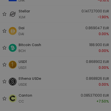
LINK
-0.10%
Stellar
0.141727000 EUR
XLM
-1.90%
Dai
0.869047 EUR
DAI
0.00%
Bitcoin Cash
188.900 EUR
BCH
0.00%
USD1
0.868902 EUR
USD1
0.00%
Ethena USDe
0.868826 EUR
USDE
0.00%
Canton
0.085371000 EUR
CC
+7.50%