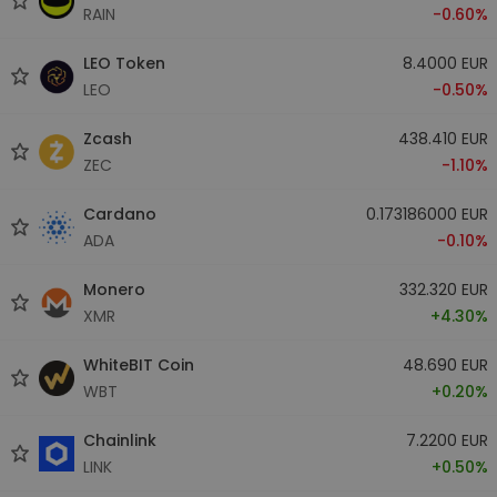
RAIN
-0.60%
LEO Token
8.4000 EUR
LEO
-0.50%
Zcash
438.410 EUR
ZEC
-1.10%
Cardano
0.173186000 EUR
ADA
-0.10%
Monero
332.320 EUR
XMR
+4.30%
WhiteBIT Coin
48.690 EUR
WBT
+0.20%
Chainlink
7.2200 EUR
LINK
+0.50%