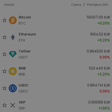
/
Valuta
Cijena
Promjena 24h
Bitcoin
56307.00 EUR
BTC
+0.20%
Ethereum
1664.52 EUR
ETH
+0.20%
Tether
0.864520 EUR
USDT
0.00%
BNB
523.440 EUR
BNB
+2.20%
USDC
0.864741 EUR
USDC
0.00%
XRP
0.905158 EUR
XRP
+1.90%