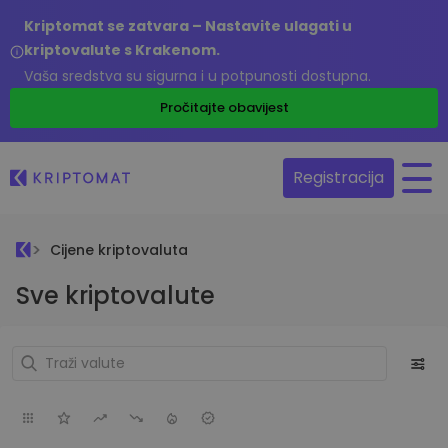
Kriptomat se zatvara – Nastavite ulagati u
kriptovalute s Krakenom.
Vaša sredstva su sigurna i u potpunosti dostupna.
Pročitajte obavijest
Registracija
Cijene kriptovaluta
Sve kriptovalute