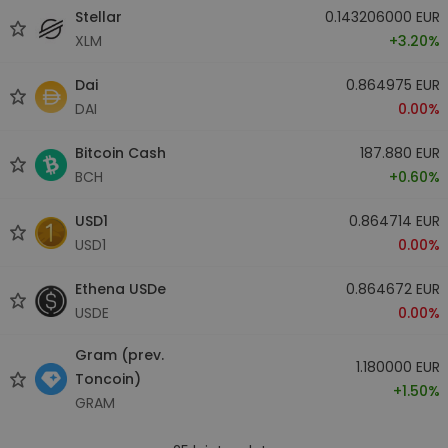
Stellar
0.143206000 EUR
XLM
+3.20%
Dai
0.864975 EUR
DAI
0.00%
Bitcoin Cash
187.880 EUR
BCH
+0.60%
USD1
0.864714 EUR
USD1
0.00%
Ethena USDe
0.864672 EUR
USDE
0.00%
Gram (prev.
1.180000 EUR
Toncoin)
+1.50%
GRAM