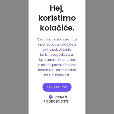
Hej,
koristimo
kolačiće.
Ova internetska stranica
upotrebljava kolačiće u
svrhe poboljšanja
korisničkog iskustva.
Uporabom internetske
stranice prihvaćate sve
kolačiće sukladno našoj
Politici kolačića.
PRIHVATI SVE
PRIKAŽI
PODROBNOSTI
NUŽNO POTREBNI
KOLAČIĆI